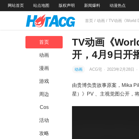
网站首页
站点地图
版权声明
新闻爆料
动漫热点
首页
/
动画
/ TV动画《Worl
TV动画《Worl
首页
开，4月9日开
动画
漫画
动画
ACG宅
·
2023年2月28日
·
游戏
由贵博负责故事原案，Mika Pi
星）》PV 、主视觉图公开，
周边
Cos
活动
攻略