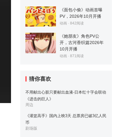
《面包小偷》动画首曝
PV，2026年10月开播
动画
·
842
阅读
《她朋友》角色PV公
开，古河香织篇2026年
10月开播
动画
·
871
阅读
猜你喜欢
不用献出心脏只要献出血液-日本红十字会联动
《进击的巨人》
周边
《灌篮高手》国内上映3天 总票房已破3亿人民
币
剧场版