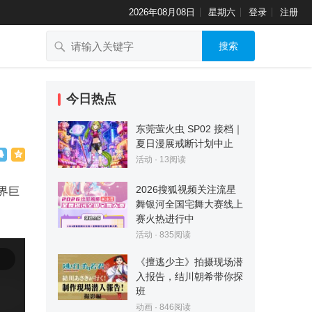
2026年08月08日
星期六
登录
注册
搜索
今日热点
东莞萤火虫 SP02 接档｜
夏日漫展戒断计划中止
活动
·
13
阅读
2026搜狐视频关注流星
世界巨
舞银河全国宅舞大赛线上
赛火热进行中
活动
·
835
阅读
《擅逃少主》拍摄现场潜
入报告，结川朝希带你探
班
动画
·
846
阅读