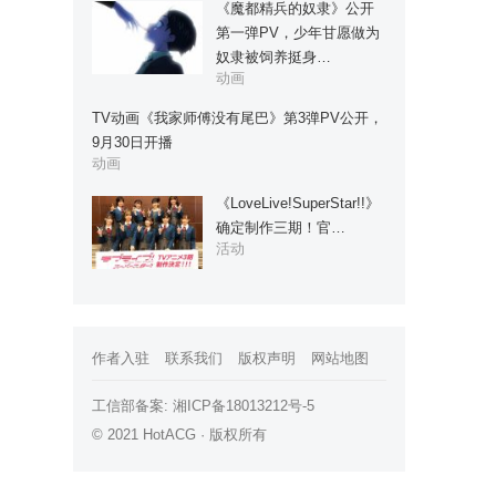
《魔都精兵的奴隶》公开
第一弹PV，少年甘愿做为
奴隶被饲养挺身…
动画
TV动画《我家师傅没有尾巴》第3弹PV公开，
9月30日开播
动画
《LoveLive!SuperStar!!》
确定制作三期！官…
活动
作者入驻
联系我们
版权声明
网站地图
工信部备案:
湘ICP备18013212号-5
© 2021 HotACG · 版权所有