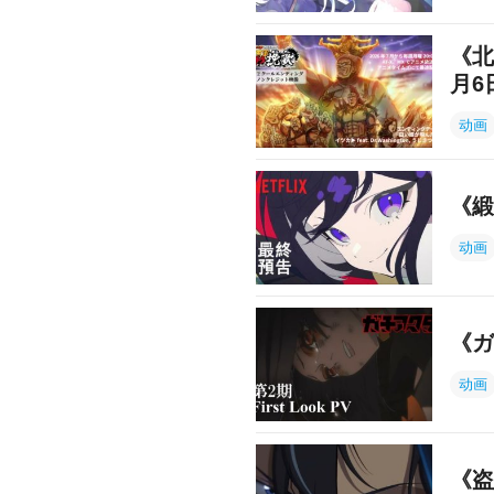
《北
月6
动画
《緞
动画
《ガ
动画
《盗