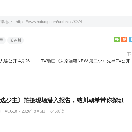
链接地址：
https://www.hotacg.com/archives/8974
星
长谷川
下
《尼尔：机械纪元 》动画版原声大碟公开 4月26日发售
逃少主》拍摄现场潜入报告，结川朝希带你探班
ACG18
·
2026年8月6日
·
846
阅读