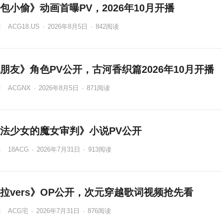
包小偷》动画首曝PV，2026年10月开播
ACG18.US
·
2026年8月5日
·
842
阅读
朋友》角色PV公开，古河香织篇2026年10月开播
ACGNX
·
2026年8月5日
·
871
阅读
法少女的魔女审判》小说PV公开
18ACG
·
2026年7月31日
·
913
阅读
拉vers》OP公开，次元穿越歌词视频抢先看
ACG宅
·
2026年7月31日
·
876
阅读