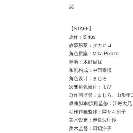
【STAFF】
原作：Sirius
故事原案：タカヒロ
角色原案：Mika Pikazo
导演：木野目优
系列构成：中西泰博
角色设计：まじろ
次要角色设计：よぴ
总作画监督：まじろ、山形孝
戏曲脚本/演剧监修：江嵜大兄
动作作画监修：网サキ凉子
美术设定：伊良波理沙
美术监督：田辺浩子