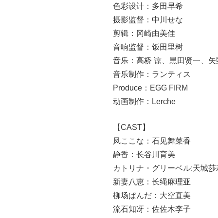
色彩设计：多田早希
摄影监督：中川せな
剪辑：冈崎由美佳
音响监督：饭田里树
音乐：高桥 谅、黒田贤一、矢
音乐制作：ランティス
Produce：EGG FIRM
动画制作：Lerche
【CAST】
凤ここな：石见舞菜香
静香：长谷川育美
カトリナ・グリーベル:天城莎
新妻八恵：长绳麻理亚
柳场ぱんだ：大空直美
流石知冴：佐佐木李子