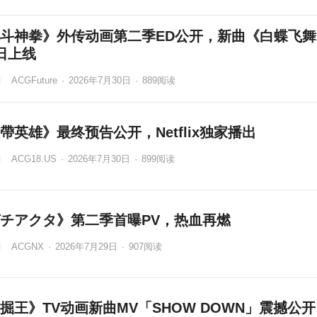
斗神拳》外传动画第二季ED公开，新曲《白蝶飞舞
日上线
ACGFuture
·
2026年7月30日
·
889
阅读
帶英雄》最终预告公开，Netflix独家播出
ACG18.US
·
2026年7月30日
·
899
阅读
チアクタ》第二季首曝PV，热血再燃
ACGNX
·
2026年7月29日
·
907
阅读
掘王》TV动画新曲MV「SHOW DOWN」震撼公开