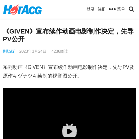
菜单
登录
注册
《GIVEN》宣布续作动画电影制作决定，先导
PV公开
剧场版
2023年3月24日
·
4236
阅读
系列动画《GIVEN》宣布续作动画电影制作决定，先导PV及
原作キヅナツキ绘制的视觉图公开。