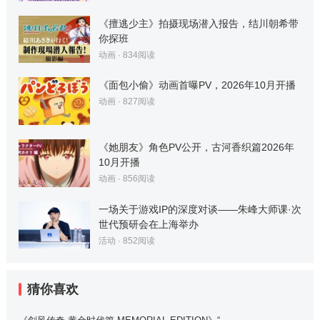
《擅逃少主》拍摄现场潜入报告，结川朝希带
你探班
动画
·
834
阅读
《面包小偷》动画首曝PV，2026年10月开播
动画
·
827
阅读
《她朋友》角色PV公开，古河香织篇2026年
10月开播
动画
·
856
阅读
一场关于游戏IP的深度对谈——朱峰大师课·次
世代预研会在上海举办
活动
·
852
阅读
猜你喜欢