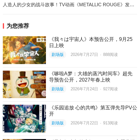
人造人的少女的战斗故事！TV动画《METALLIC ROUGE》发表，明年1月播出
为您推荐
《我々は宇宙人》本预告公开，9月25
日上映
剧场版
2026年7月27日
·
888
阅读
《哆啦A梦：大雄的蒸汽时间车》超先
导预告公开，2027年春上映
剧场版
2026年7月24日
·
927
阅读
《乐园追放 心的共鸣》第五弹先导PV公
开
剧场版
2026年7月22日
·
913
阅读