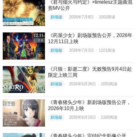
《君与烟火与约定》×timelesz主题曲混
剪MV公开
剧场版
2026年7月9日
·
1002
阅读
《药屋少女》剧场版预告公开，2026年
12月11日上映
剧场版
2026年7月3日
·
1101
阅读
《只狼：影逝二度》无败预告9月4日起
限定上映三周
剧场版
2026年6月26日
·
1055
阅读
《青春猪头少年》新剧场版预告公开，
2026年10月上映
剧场版
2026年6月15日
·
1165
阅读
《青春猪头少年》完结纪念影像公开，