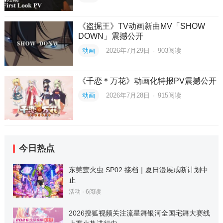
《盗掘王》TV动画新曲MV「SHOW
DOWN」震撼公开
动画
2026年7月29日
·
903
阅读
《千恋＊万花》动画化特报PV震撼公开
动画
2026年7月28日
·
915
阅读
今日热点
东莞萤火虫 SP02 接档｜夏日漫展戒断计划中
止
活动
·
6
阅读
2026搜狐视频关注流星舞银河全国宅舞大赛线