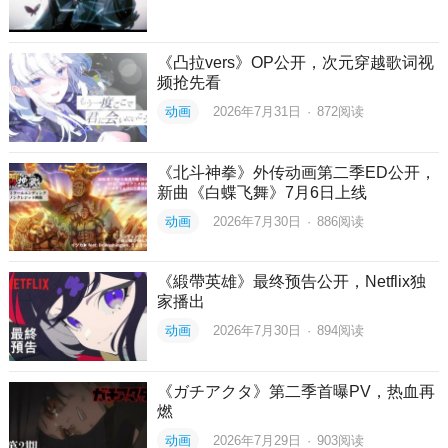
《凸拉vers》OP公开，次元穿越歌词视
频抢先看
动画
2026年7月31日
·
872
阅读
《北斗神拳》外传动画第二季ED公开，
新曲《白蝶飞舞》7月6日上线
动画
2026年7月30日
·
886
阅读
《緞帶英雄》最终预告公开，Netflix独
家播出
动画
2026年7月30日
·
894
阅读
《ガチアクタ》第二季首曝PV，热血再
燃
动画
2026年7月29日
·
903
阅读