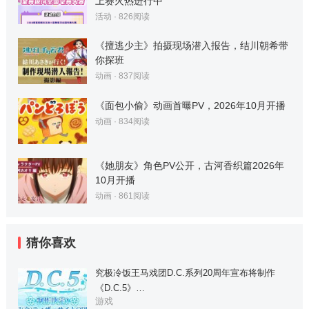
上赛火热进行中
活动
·
826
阅读
《擅逃少主》拍摄现场潜入报告，结川朝希带
你探班
动画
·
837
阅读
《面包小偷》动画首曝PV，2026年10月开播
动画
·
834
阅读
《她朋友》角色PV公开，古河香织篇2026年
10月开播
动画
·
861
阅读
猜你喜欢
究极冷饭王马戏团D.C.系列20周年宣布将制作
《D.C.5》…
游戏