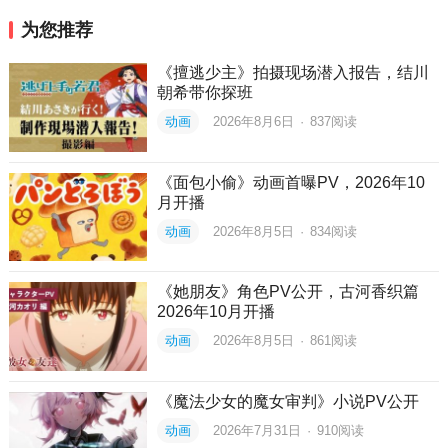
为您推荐
《擅逃少主》拍摄现场潜入报告，结川
朝希带你探班
动画
2026年8月6日
·
837
阅读
《面包小偷》动画首曝PV，2026年10
月开播
动画
2026年8月5日
·
834
阅读
《她朋友》角色PV公开，古河香织篇
2026年10月开播
动画
2026年8月5日
·
861
阅读
《魔法少女的魔女审判》小说PV公开
动画
2026年7月31日
·
910
阅读