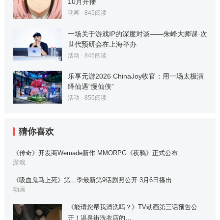
10月开播
动画
·
845
阅读
一场关于游戏IP的深度对谈——朱峰大师课·次
世代预研会在上海举办
活动
·
845
阅读
乐享元游2026 ChinaJoy收官：用一场太极演
绎仙遇“慢仙侠”
活动
·
855
阅读
猜你喜欢
《传奇》开发商Wemade新作 MMORPG《夜鸦》正式公布
游戏
《吸血鬼马上死》第二季最新第9话剧照公开 3月6日播出
动画
《能请您帮我清洗吗？》TV动画第三话预告公
开！温泉街洗衣店的…