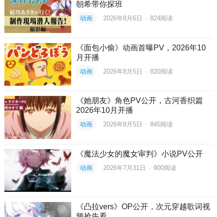
朝希带你探班
动画
2026年8月6日
·
824
阅读
《面包小偷》动画首曝PV，2026年10
月开播
动画
2026年8月5日
·
820
阅读
《她朋友》角色PV公开，古河香织篇
2026年10月开播
动画
2026年8月5日
·
845
阅读
《魔法少女的魔女审判》小说PV公开
动画
2026年7月31日
·
900
阅读
《凸拉vers》OP公开，次元穿越歌词视
频抢先看