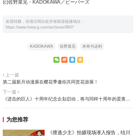
(c)佐野菜见・KADOKAWA／ビーバーズ
欢迎转载，但请注明出处并保留该链接地址：
https://www.hotacg.com/archives/9507
KADOKAWA
佐野菜见
米奇与达利
上一篇
第二届新月动漫展在樱花季邀你共同赏花游展！
下一篇
《进击的巨人》十周年纪念企划启动，将与同样十周年的蛋黄哥推出联名商品x
为您推荐
《擅逃少主》拍摄现场潜入报告，结川