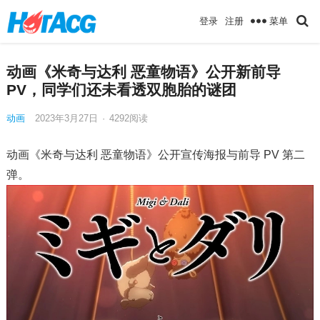
菜单
登录
注册
动画《米奇与达利 恶童物语》公开新前导
PV，同学们还未看透双胞胎的谜团
动画
2023年3月27日
·
4292
阅读
动画《米奇与达利 恶童物语》公开宣传海报与前导 PV 第二
弹。