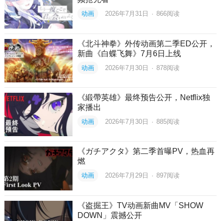
动画
2026年7月31日
·
866
阅读
《北斗神拳》外传动画第二季ED公开，
新曲《白蝶飞舞》7月6日上线
动画
2026年7月30日
·
878
阅读
《緞帶英雄》最终预告公开，Netflix独
家播出
动画
2026年7月30日
·
885
阅读
《ガチアクタ》第二季首曝PV，热血再
燃
动画
2026年7月29日
·
897
阅读
《盗掘王》TV动画新曲MV「SHOW
DOWN」震撼公开