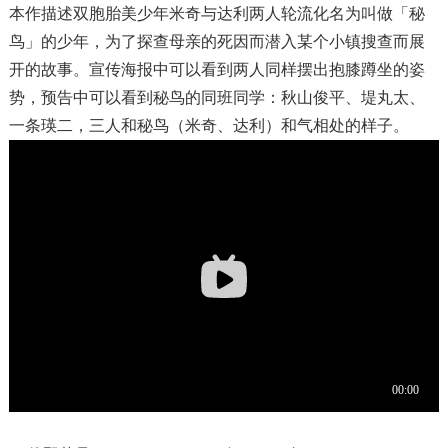
本作描述双胞胎美少年米奇与达利两人轮流化名为叫做「秘
鸟」的少年，为了探查母亲的死因而潜入某个小镇搜查而展
开的故事。宣传海报中可以看到两人同样摆出抱膝蹲坐的姿
势，预告中可以看到秘鸟的同班同学：秋山俊平、堤丸太、
一条瑛二，三人和秘鸟（米奇、达利）和气相处的样子。