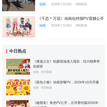
动画
2026年7月29日
·
896
阅读
《千恋＊万花》动画化特报PV震撼公开
动画
2026年7月28日
·
906
阅读
今日热点
《擅逃少主》拍摄现场潜入报告，结川朝希带
你探班
动画
·
824
阅读
《面包小偷》动画首曝PV，2026年10月开播
动画
·
820
阅读
《她朋友》角色PV公开，古河香织篇2026年