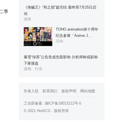
《海贼王》“和之国”篇完结 最终章7月25日启
二季
动
漫画
TOHO animation挟十周年
纪念参展「Anime J…
活动
暴雪“绿茶”公告造成负面影响 分析师称或影响
下家接盘
游戏、行业
作者入驻
联系我们
版权声明
网站地图
工信部备案:
湘ICP备18013212号-5
© 2021 HotACG · 版权所有