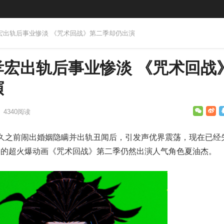
孝宏出轨后事业惨淡 《咒术回战》第二季却仍出演
孝宏出轨后事业惨淡 《咒术回战
演
·
4340
阅读
不久之前闹出婚姻隐瞒并出轨丑闻后，引发声优界震荡，现在已经
播的超火爆动画《咒术回战》第二季仍然出演人气角色夏油杰。