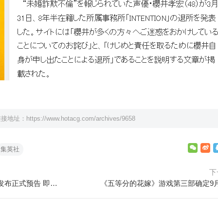
链接地址：
https://www.hotacg.com/archives/9658
集英社
下
《名侦探柯南：贝克街的亡灵》发布正式预告 即将上映
《五等分的花嫁》游戏第三部确定9