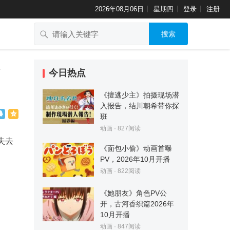
2026年08月06日
星期四
登录
注册
搜索
》
今日热点
《擅逃少主》拍摄现场潜
入报告，结川朝希带你探
班
动画
·
827
阅读
失去
《面包小偷》动画首曝
PV，2026年10月开播
动画
·
822
阅读
《她朋友》角色PV公
开，古河香织篇2026年
10月开播
动画
·
847
阅读