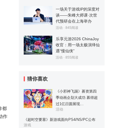
一场关于游戏IP的深度对
谈——朱峰大师课·次世
代预研会在上海举办
活动
·
845
阅读
乐享元游2026 ChinaJoy
收官：用一场太极演绎仙
遇“慢仙侠”
活动
·
855
阅读
猜你喜欢
《小邪神飞踢》募资第四
季动画企划大成功 募得超
过1亿日圆展现…
作都
活动
动作
《超时空要塞》新游戏面向PS4/NS/PC公布
游戏