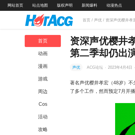
网站首页
站点地图
版权声明
新闻爆料
动漫热点
首页
/
声优
/ 资深声优樱井
资深声优樱井
首页
第二季却仍出
动画
漫画
声优
ACG论坛
·
2023年4月4日
游戏
著名声优樱井孝宏（48岁）
了多个工作，然而预定7月开
周边
Cos
活动
攻略