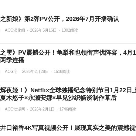
之新娘》第2弹PV公开，2026年7月开播确认
ACG汉化组
·
2026年5月16日
·
1302
阅读
之雫》PV震撼公开！龟梨和也领衔声优阵容，4月1
两季连播
ACG宅
·
2026年2月28日
·
1519
阅读
辉夜姬！》Netflix全球独播纪念特别节目1月22日
夏木悠子×永濑安娜×早见沙织畅谈制作幕后
ACG动漫网
·
2026年2月1日
·
1746
阅读
井口裕香4K写真视频公开！展现真实之美的震撼视