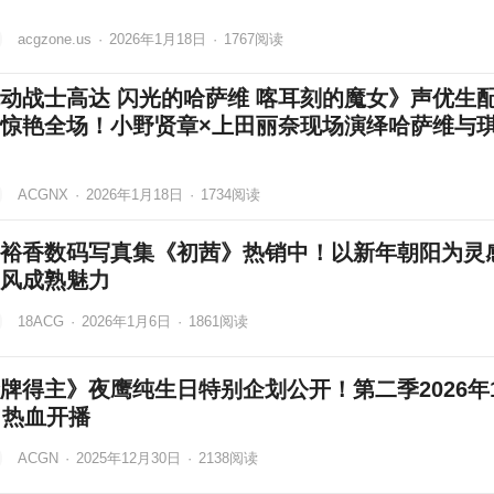
acgzone.us
·
2026年1月18日
·
1767
阅读
动战士高达 闪光的哈萨维 喀耳刻的魔女》声优生
惊艳全场！小野贤章×上田丽奈现场演绎哈萨维与
ACGNX
·
2026年1月18日
·
1734
阅读
裕香数码写真集《初茜》热销中！以新年朝阳为灵
风成熟魅力
18ACG
·
2026年1月6日
·
1861
阅读
牌得主》夜鹰纯生日特别企划公开！第二季2026年
日热血开播
ACGN
·
2025年12月30日
·
2138
阅读