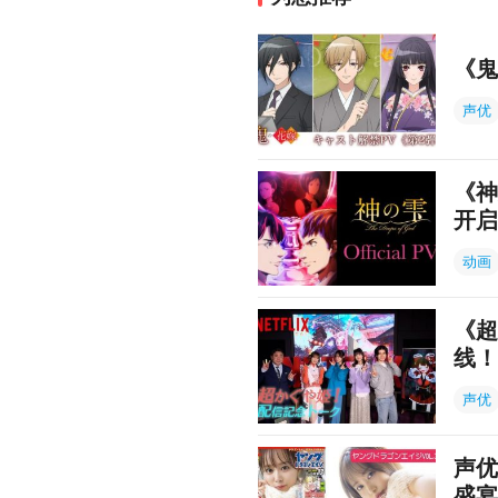
《鬼
声优
《神
开启
动画
《超
线！
声优
声优
盛宴