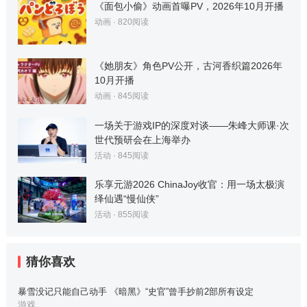
《面包小偷》动画首曝PV，2026年10月开播
动画
·
820
阅读
《她朋友》角色PV公开，古河香织篇2026年
10月开播
动画
·
845
阅读
一场关于游戏IP的深度对谈——朱峰大师课·次
世代预研会在上海举办
活动
·
845
阅读
乐享元游2026 ChinaJoy收官：用一场太极演
绎仙遇“慢仙侠”
活动
·
855
阅读
猜你喜欢
暴雪没记只能自己动手 《暗黑》“史官”曾手抄前2部所有设定
游戏