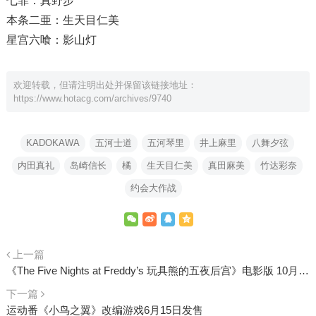
七罪：真野步
本条二亜：生天目仁美
星宫六喰：影山灯
欢迎转载，但请注明出处并保留该链接地址：
https://www.hotacg.com/archives/9740
KADOKAWA
五河士道
五河琴里
井上麻里
八舞夕弦
内田真礼
岛崎信长
橘
生天目仁美
真田麻美
竹达彩奈
约会大作战
上一篇
《The Five Nights at Freddy’s 玩具熊的五夜后宫》电影版 10月27日 即将上映
下一篇
运动番《小鸟之翼》改编游戏6月15日发售