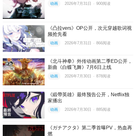
动画
2026年7月31日
·
900
阅读
《凸拉vers》OP公开，次元穿越歌词视
频抢先看
动画
2026年7月31日
·
866
阅读
《北斗神拳》外传动画第二季ED公开，
新曲《白蝶飞舞》7月6日上线
动画
2026年7月30日
·
878
阅读
《緞帶英雄》最终预告公开，Netflix独
家播出
动画
2026年7月30日
·
885
阅读
《ガチアクタ》第二季首曝PV，热血再
燃