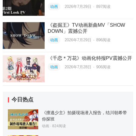
动画
2026年7月29日
·
897
阅读
《盗掘王》TV动画新曲MV「SHOW
DOWN」震撼公开
动画
2026年7月29日
·
896
阅读
《千恋＊万花》动画化特报PV震撼公开
动画
2026年7月28日
·
906
阅读
今日热点
《擅逃少主》拍摄现场潜入报告，结川朝希带
你探班
动画
·
824
阅读