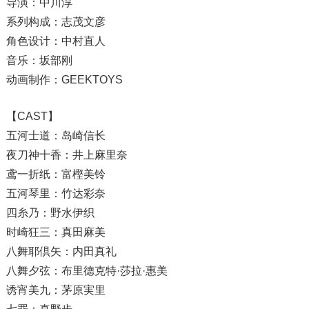
导演：中川淳
系列构成：志茂文彦
角色设计：中村直人
音乐：坂部刚
动画制作：GEEKTOYS
【CAST】
五河士道：岛崎信长
夜刀神十香：井上麻里奈
鸢一折纸：富樫美铃
五河琴里：竹达彩奈
四糸乃：野水伊织
时崎狂三：真田麻美
八舞耶倶矢：内田真礼
八舞夕弦：布里德克特·莎拉·惠美
诱宵美九：茅原実里