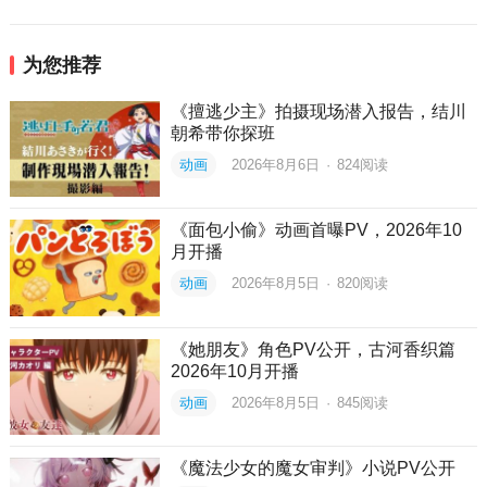
为您推荐
《擅逃少主》拍摄现场潜入报告，结川
朝希带你探班
动画
2026年8月6日
·
824
阅读
《面包小偷》动画首曝PV，2026年10
月开播
动画
2026年8月5日
·
820
阅读
《她朋友》角色PV公开，古河香织篇
2026年10月开播
动画
2026年8月5日
·
845
阅读
《魔法少女的魔女审判》小说PV公开