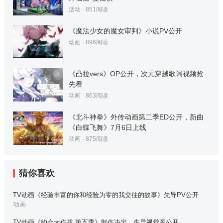
活动
·
851
阅读
《魔法少女的魔女审判》小说PV公开
动画
·
896
阅读
《凸拉vers》OP公开，次元穿越歌词视频抢
先看
动画
·
863
阅读
《北斗神拳》外传动画第二季ED公开，新曲
《白蝶飞舞》7月6日上线
动画
·
875
阅读
猜你喜欢
TV动画《经验丰富的你和经验为零的我交往的故事》先导PV公开
动画
TV动画《约会大作战 第五季》制作决定，先导视觉图公开