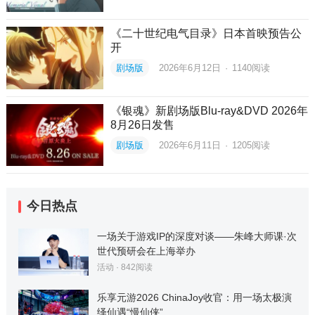
《二十世纪电气目录》日本首映预告公
开
剧场版
2026年6月12日
·
1140
阅读
《银魂》新剧场版Blu-ray&DVD 2026年
8月26日发售
剧场版
2026年6月11日
·
1205
阅读
今日热点
一场关于游戏IP的深度对谈——朱峰大师课·次
世代预研会在上海举办
活动
·
842
阅读
乐享元游2026 ChinaJoy收官：用一场太极演
绎仙遇“慢仙侠”