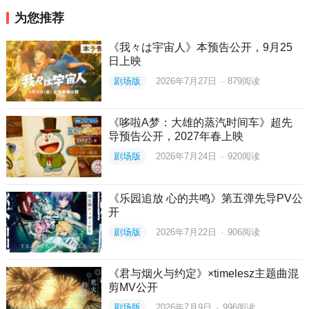
为您推荐
《我々は宇宙人》本预告公开，9月25
日上映
剧场版
2026年7月27日
·
879
阅读
《哆啦A梦：大雄的蒸汽时间车》超先
导预告公开，2027年春上映
剧场版
2026年7月24日
·
920
阅读
《乐园追放 心的共鸣》第五弹先导PV公
开
剧场版
2026年7月22日
·
906
阅读
《君与烟火与约定》×timelesz主题曲混
剪MV公开
剧场版
2026年7月9日
·
996
阅读