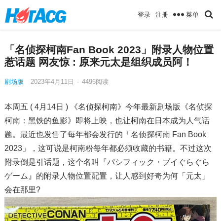
菜单
登录
注册
「名侦探柯南Fan Book 2023」附录人物位置
惹话题 网友惊 : 原来元太是组织成员阿！
剧场版
2023年4月11日
·
4496
阅读
本周五 ( 4月14日 ) 《名侦探柯南》今年最新剧场版《名侦探
柯南：黑铁的鱼影》即将上映，也让柯南在日本成为人气话
题。最近也发售了每年都会发行的「名侦探柯南 Fan Book
2023」，这可说是柯南粉每年都必须收藏的书籍。不过这次
附录倒是引话题，这个名叫『パシフィック・ブイぐらぐら
ゲーム』的附录人物位置配置，让人感到好奇为何「元太」
会在那里?