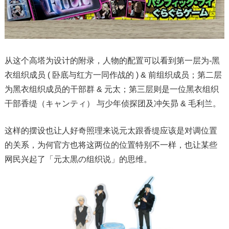
从这个高塔为设计的附录，人物的配置可以看到第一层为-黑
衣组织成员 ( 卧底与红方一同作战的 ) & 前组织成员；第二层
为黑衣组织成员的干部群 & 元太；第三层则是一位黑衣组织
干部香缇（キャンティ） 与少年侦探团及冲矢昴 & 毛利兰。
这样的摆设也让人好奇照理来说元太跟香缇应该是对调位置
的关系，为何官方也将这两位的位置特别不一样，也让某些
网民兴起了「元太黒の组织说」的思维。