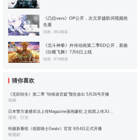
《凸拉vers》OP公开，次元穿越歌词视频抢
先看
动画
·
861
阅读
《北斗神拳》外传动画第二季ED公开，新曲
《白蝶飞舞》7月6日上线
动画
·
874
阅读
猜你喜欢
《无职转生》第二季 “转移迷宫篇”预告放出 5月26号开播
动画
日本警方逮捕非法上传Magazine漫画嫌犯 之前因上传JU…
漫画、行业
特摄新番组《假面骑士Geats》官宣 9月4日正式开播
电视剧