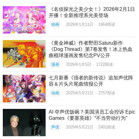
《名侦探光之美少女！》2026年2月1日
开播！全新推理系光美登场
动画
2026年1月11日
·
1964
阅读
《黄金神威》作者野田Saturu新作
《Dog Thread》第7卷发售！冰上热血
曲棍球漫画发售纪念PV公开
漫画
2026年1月5日
·
1722
阅读
七月新番《强者的新传说》追加声优阵
容＆片头片尾曲情报公开
动画
2025年5月21日
·
2757
阅读
AI 夺声优饭碗？美国演员工会控诉 Epic
Games《要塞英雄》“不当劳动行为”
声优
2025年5月21日
·
2401
阅读