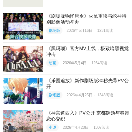
《剧场版物怪唐伞》火鼠重映与蛇神特
别影像活动举办
剧场版
2026年5月16日
·
1231
阅读
《黑玛瑙》官方MV上线，极致暗黑视觉
冲击
动画
2026年5月4日
·
1264
阅读
《乐园追放》新作剧场版30秒先导PV公
开
剧场版
2026年4月25日
·
1348
阅读
《神宫道西入》PV公开 京都谜题与春霞
恋心交织
小说
2026年4月20日
·
1307
阅读