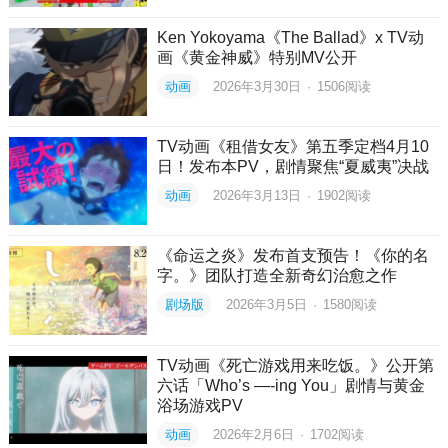
Ken Yokoyama《The Ballad》x TV动
画《黄金神威》特别MV公开
动画
2026年3月30日
·
1506
阅读
TV动画《租借女友》第五季定档4月10
日！发布本PV，剧情聚焦“夏威夷”决战
动画
2026年3月13日
·
1902
阅读
《命运之炎》发布首支预告！《你的名
字。》团队打造全新奇幻治愈之作
剧场版
2026年3月5日
·
1580
阅读
TV动画《死亡游戏用来吃饭。》公开第
六话「Who’s —-ing You」剧情与黄金
浴场游戏PV
动画
2026年2月6日
·
1702
阅读