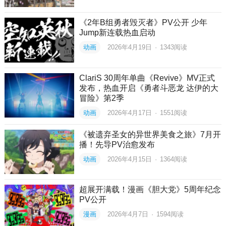
《2年B组勇者毁灭者》PV公开 少年
Jump新连载热血启动
动画
2026年4月19日
·
1343
阅读
ClariS 30周年单曲《Revive》MV正式
发布，热血开启《勇者斗恶龙 达伊的大
冒险》第2季
动画
2026年4月17日
·
1551
阅读
《被遗弃圣女的异世界美食之旅》7月开
播！先导PV治愈发布
动画
2026年4月15日
·
1364
阅读
超展开满载！漫画《胆大党》5周年纪念
PV公开
漫画
2026年4月7日
·
1594
阅读