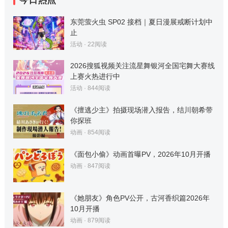
页
东莞萤火虫 SP02 接档｜夏日漫展戒断计划中
止
活动
·
22
阅读
2026搜狐视频关注流星舞银河全国宅舞大赛线
上赛火热进行中
活动
·
844
阅读
《擅逃少主》拍摄现场潜入报告，结川朝希带
你探班
动画
·
854
阅读
《面包小偷》动画首曝PV，2026年10月开播
动画
·
847
阅读
《她朋友》角色PV公开，古河香织篇2026年
10月开播
动画
·
879
阅读