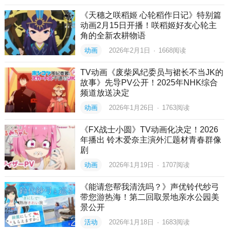
《天穗之咲稻姬 心轮稻作日记》特别篇
动画2月15日开播！咲稻姬好友心轮主
角的全新农耕物语
动画
2026年2月1日
·
1668
阅读
TV动画《废柴风纪委员与裙长不当JK的
故事》先导PV公开！2025年NHK综合
频道放送决定
动画
2026年1月26日
·
1763
阅读
《FX战士小圆》TV动画化决定！2026
年播出 铃木爱奈主演外汇题材青春群像
剧
动画
2026年1月19日
·
1707
阅读
《能请您帮我清洗吗？》声优铃代纱弓
带您游热海！第二回取景地亲水公园美
景公开
活动
2026年1月18日
·
1683
阅读