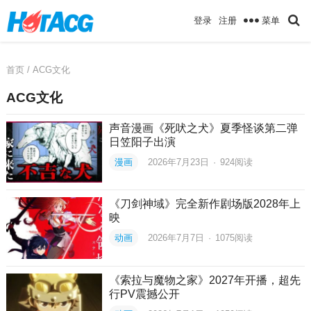
菜单
登录
注册
首页
/ ACG文化
ACG文化
声音漫画《死吠之犬》夏季怪谈第二弹
日笠阳子出演
漫画
2026年7月23日
·
924
阅读
《刀剑神域》完全新作剧场版2028年上
映
动画
2026年7月7日
·
1075
阅读
《索拉与魔物之家》2027年开播，超先
行PV震撼公开