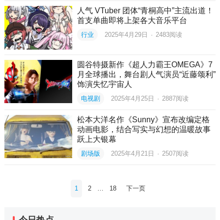
人气 VTuber 团体“青桐高中”主流出道！
首支单曲即将上架各大音乐平台
行业
2025年4月29日
·
2483
阅读
圆谷特摄新作《超人力霸王OMEGA》7
月全球播出，舞台剧人气演员“近藤颂利”
饰演失忆宇宙人
电视剧
2025年4月25日
·
2887
阅读
松本大洋名作《Sunny》宣布改编定格
动画电影，结合写实与幻想的温暖故事
跃上大银幕
剧场版
2025年4月21日
·
2507
阅读
文
1
2
…
18
下一页
章
分
今日热点