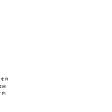
对水原
魔前
走向