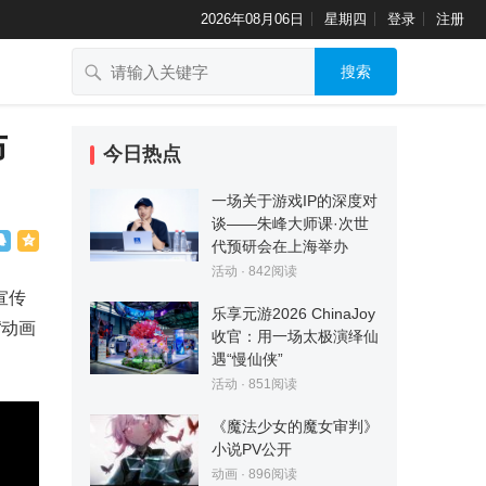
2026年08月06日
星期四
登录
注册
搜索
布
今日热点
一场关于游戏IP的深度对
谈——朱峰大师课·次世
代预研会在上海举办
活动
·
842
阅读
宣传
乐享元游2026 ChinaJoy
“动画
收官：用一场太极演绎仙
遇“慢仙侠”
活动
·
851
阅读
《魔法少女的魔女审判》
小说PV公开
动画
·
896
阅读