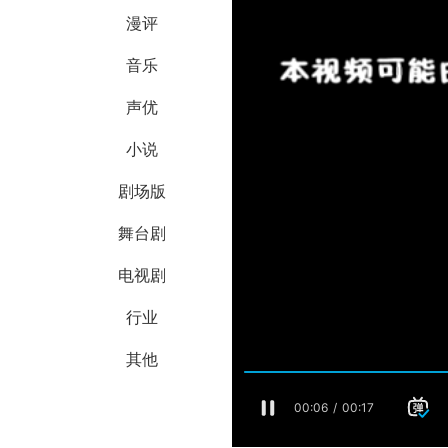
漫评
音乐
声优
小说
剧场版
舞台剧
电视剧
行业
其他