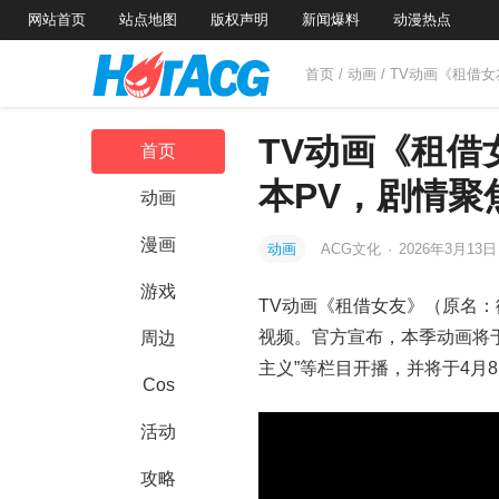
网站首页
站点地图
版权声明
新闻爆料
动漫热点
首页
/
动画
/ TV动画《租借
TV动画《租借
首页
本PV，剧情聚
动画
漫画
动画
ACG文化
·
2026年3月13
游戏
TV动画《租借女友》（原名：
视频。官方宣布，本季动画将于20
周边
主义”等栏目开播，并将于4月8
Cos
活动
攻略