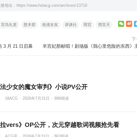
链接地址：
https://www.hotacg.com/archives/13710
宫岛礼吏
悠木碧
租借女友
讲谈社
雨宫
雨宫天
下
3 月 21 日启幕
法少女的魔女审判》小说PV公开
18ACG
·
2026年7月31日
·
896
阅读
拉vers》OP公开，次元穿越歌词视频抢先看
ACG宅
·
2026年7月31日
·
863
阅读