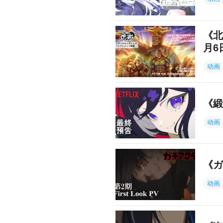
《北
月6
动画
《緞
动画
《ガ
动画