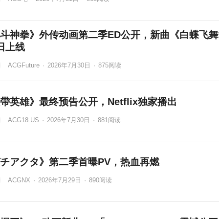
斗神拳》外传动画第二季ED公开，新曲《白蝶飞舞
日上线
ACGFuture
·
2026年7月30日
·
875
阅读
帶英雄》最终预告公开，Netflix独家播出
ACG18.US
·
2026年7月30日
·
881
阅读
チアクタ》第二季首曝PV，热血再燃
ACGNX
·
2026年7月29日
·
890
阅读