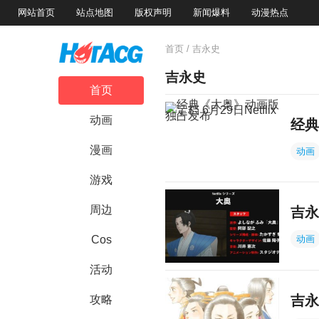
网站首页
站点地图
版权声明
新闻爆料
动漫热点
首页
/ 吉永史
吉永史
首页
动画
经典
漫画
动画
游戏
周边
吉永
动画
Cos
活动
吉永
攻略