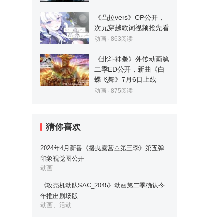
《凸拉vers》OP公开，
次元穿越歌词视频抢先看
动画
·
863
阅读
《北斗神拳》外传动画第
二季ED公开，新曲《白
蝶飞舞》7月6日上线
动画
·
875
阅读
猜你喜欢
2024年4月新番《摇曳露营△第三季》第五弹
印象视觉图公开
动画
《攻壳机动队SAC_2045》动画第二季确认今
年推出剧场版
动画、活动