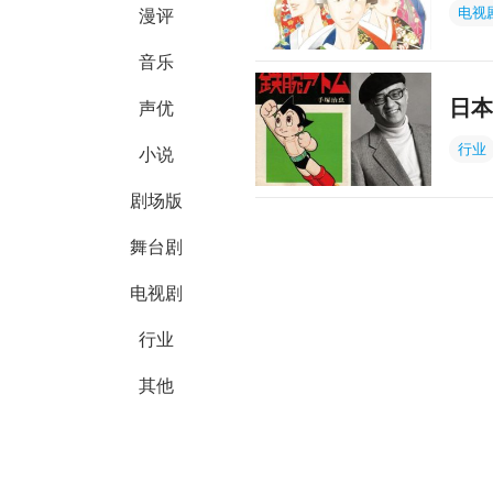
电视
漫评
音乐
日本
声优
行业
小说
剧场版
舞台剧
电视剧
行业
其他