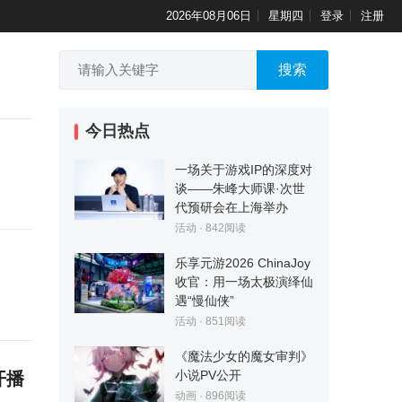
2026年08月06日
星期四
登录
注册
搜索
今日热点
一场关于游戏IP的深度对
谈——朱峰大师课·次世
代预研会在上海举办
活动
·
842
阅读
乐享元游2026 ChinaJoy
收官：用一场太极演绎仙
遇“慢仙侠”
活动
·
851
阅读
《魔法少女的魔女审判》
小说PV公开
开播
动画
·
896
阅读