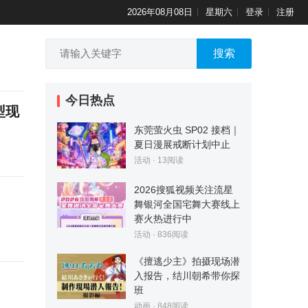
2026年08月08日
星期六
登录
注册
搜索
今日热点
型现
东莞萤火虫 SP02 接档｜
夏日漫展戒断计划中止
活动
·
13
阅读
2026搜狐视频关注流星
舞银河全国宅舞大赛线上
赛火热进行中
活动
·
836
阅读
《擅逃少主》拍摄现场潜
入报告，结川朝希带你探
班
动画
·
848
阅读