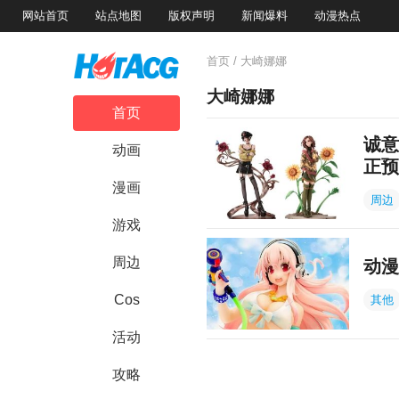
网站首页
站点地图
版权声明
新闻爆料
动漫热点
首页
/ 大崎娜娜
大崎娜娜
首页
诚意
动画
正预
漫画
周边
游戏
周边
动漫
Cos
其他
活动
攻略