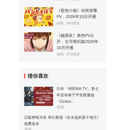
《面包小偷》动画首曝
PV，2026年10月开播
动画
·
843
阅读
《她朋友》角色PV公
开，古河香织篇2026年
10月开播
动画
·
873
阅读
猜你喜欢
日本「ABEMA TV」第七
年宣布将于平安夜播放
《Schoo…
动画
日版神笔马良 奇幻新漫《在永远的某个地方》
免费发布
漫画