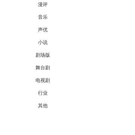
漫评
音乐
声优
小说
剧场版
舞台剧
电视剧
行业
其他