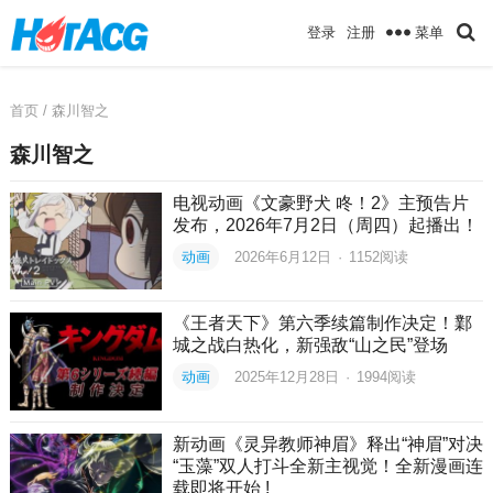
菜单
登录
注册
首页
/ 森川智之
森川智之
电视动画《文豪野犬 咚！2》主预告片
发布，2026年7月2日（周四）起播出！
动画
2026年6月12日
·
1152
阅读
《王者天下》第六季续篇制作决定！鄴
城之战白热化，新强敌“山之民”登场
动画
2025年12月28日
·
1994
阅读
新动画《灵异教师神眉》释出“神眉”对决
“玉藻”双人打斗全新主视觉！全新漫画连
载即将开始 !