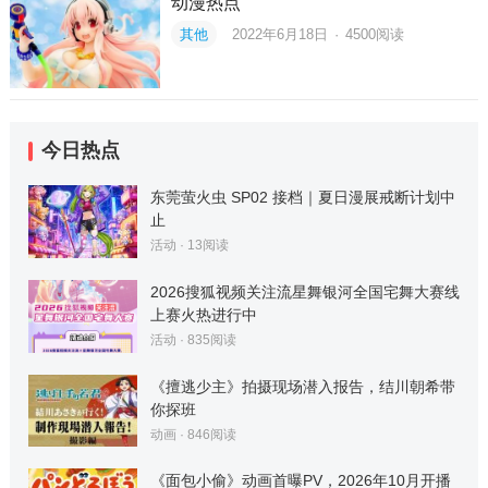
动漫热点
其他
2022年6月18日
·
4500
阅读
今日热点
东莞萤火虫 SP02 接档｜夏日漫展戒断计划中
止
活动
·
13
阅读
2026搜狐视频关注流星舞银河全国宅舞大赛线
上赛火热进行中
活动
·
835
阅读
《擅逃少主》拍摄现场潜入报告，结川朝希带
你探班
动画
·
846
阅读
《面包小偷》动画首曝PV，2026年10月开播