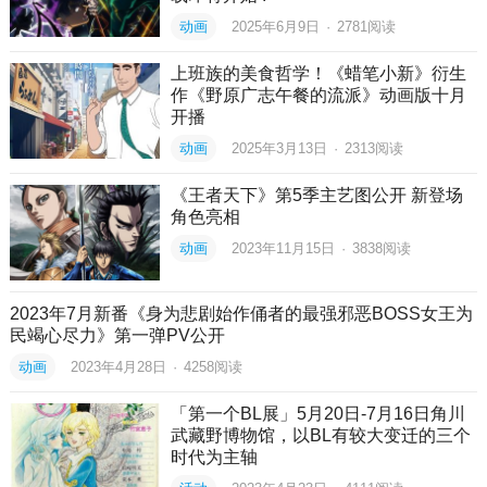
动画
2025年6月9日
·
2781
阅读
上班族的美食哲学！《蜡笔小新》衍生
作《野原广志午餐的流派》动画版十月
开播
动画
2025年3月13日
·
2313
阅读
《王者天下》第5季主艺图公开 新登场
角色亮相
动画
2023年11月15日
·
3838
阅读
2023年7月新番《身为悲剧始作俑者的最强邪恶BOSS女王为
民竭心尽力》第一弹PV公开
动画
2023年4月28日
·
4258
阅读
「第一个BL展」5月20日-7月16日角川
武藏野博物馆，以BL有较大变迁的三个
时代为主轴