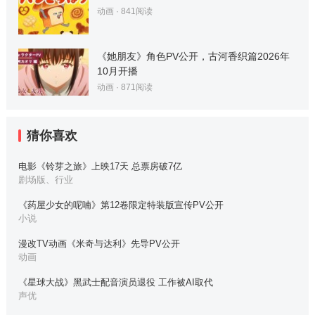
动画
·
841
阅读
《她朋友》角色PV公开，古河香织篇2026年
10月开播
动画
·
871
阅读
猜你喜欢
电影《铃芽之旅》上映17天 总票房破7亿
剧场版、行业
《药屋少女的呢喃》第12卷限定特装版宣传PV公开
小说
漫改TV动画《米奇与达利》先导PV公开
动画
《星球大战》黑武士配音演员退役 工作被AI取代
声优