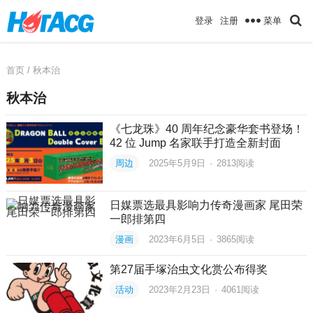
菜单
登录
注册
首页
/ 秋本治
秋本治
《七龙珠》40 周年纪念豪华套书登场！
42 位 Jump 名家联手打造全新封面
周边
2025年5月9日
·
2813
阅读
日媒票选最具影响力传奇漫画家 尾田荣
一郎排第四
漫画
2023年6月5日
·
3865
阅读
第27届手塚治虫文化赏公布得奖
活动
2023年2月23日
·
4061
阅读