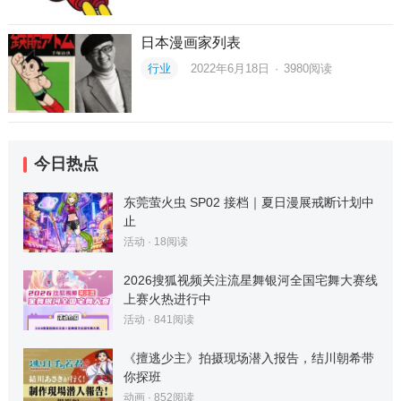
日本漫画家列表
行业
2022年6月18日
·
3980
阅读
今日热点
东莞萤火虫 SP02 接档｜夏日漫展戒断计划中
止
活动
·
18
阅读
2026搜狐视频关注流星舞银河全国宅舞大赛线
上赛火热进行中
活动
·
841
阅读
《擅逃少主》拍摄现场潜入报告，结川朝希带
你探班
动画
·
852
阅读