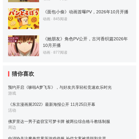
《面包小偷》动画首曝PV，2026年10月开播
动画
·
845
阅读
《她朋友》角色PV公开，古河香织篇2026年
10月开播
动画
·
877
阅读
猜你喜欢
预约开启《哆啦A梦飞车》，与好友共享轻松竞速欢乐时光
游戏
《东京漫画展2022》最新海报公开 11月25日开幕
活动
佛罗里达一男子盗窃宝可梦卡牌 被两位综合格斗教练制服
周边
中消协关注魔兽世界等游戏停服 补偿方案被质疑割韭菜