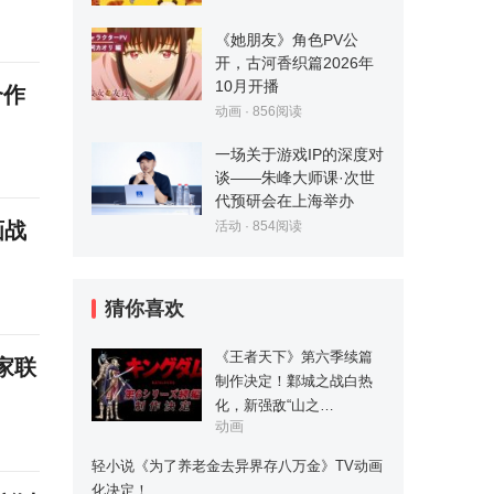
《她朋友》角色PV公
开，古河香织篇2026年
10月开播
合作
动画
·
856
阅读
一场关于游戏IP的深度对
谈——朱峰大师课·次世
代预研会在上海举办
活动
·
854
阅读
画战
猜你喜欢
《王者天下》第六季续篇
名家联
制作决定！鄴城之战白热
化，新强敌“山之…
动画
轻小说《为了养老金去异界存八万金》TV动画
化决定！