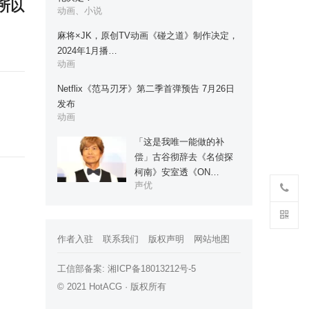
所以
动画、小说
麻将×JK，原创TV动画《碰之道》制作决定，
2024年1月播…
动画
Netflix《范马刃牙》第二季首弹预告 7月26日
发布
动画
「这是我唯一能做的补
偿」古谷彻辞去《名侦探
柯南》安室透《ON…
声优
作者入驻
联系我们
版权声明
网站地图
工信部备案:
湘ICP备18013212号-5
© 2021 HotACG · 版权所有