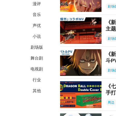
漫评
剧场
音乐
《新
声优
主题
小说
剧场
剧场版
《新
舞台剧
斗P
电视剧
剧场
行业
《七
其他
手打
周边