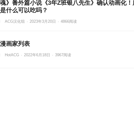
魂》番外篇小说《3年Z班银八先生》确认动画化！
是什么可以吃吗？
ACG汉化组
·
2023年3月20日
·
4866
阅读
漫画家列表
HotACG
·
2022年6月18日
·
3967
阅读