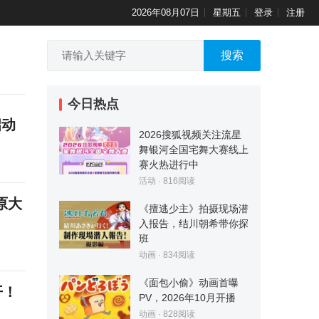
2026年08月07日
星期五
登录
注册
搜索
今日热点
启动
2026搜狐视频关注流星
舞银河全国宅舞大赛线上
赛火热进行中
活动
·
816
阅读
原大
《擅逃少主》拍摄现场潜
入报告，结川朝希带你探
班
动画
·
834
阅读
《面包小偷》动画首曝
开！
PV，2026年10月开播
动画
·
828
阅读