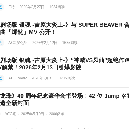
版
E站
·
2026年2月27日
·
1634
阅读
剧场版 银魂 -吉原大炎上-》与 SUPER BEAVER 
曲「燦然」MV 公开！
版
ACG汉化组
·
2026年2月12日
·
1685
阅读
剧场版 银魂 -吉原大炎上-》“神威VS凤仙”超绝作
V解禁！2026年2月13日引爆影院
版
ACGPower
·
2026年2月3日
·
1819
阅读
龙珠》40 周年纪念豪华套书登场！42 位 Jump 
造全新封面
ACG宅
·
2025年5月9日
·
2806
阅读