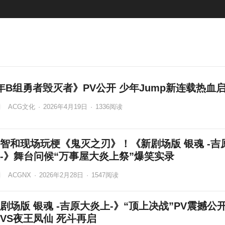
年B组勇者毁灭者》PV公开 少年Jump新连载热血
ACG文化
·
2026年4月19日
·
1336
阅读
智和现场玩梗《鬼灭之刃》！《新剧场版 银魂 -吉
-》舞台问候“万事屋大炎上祭”爆笑实录
ACGNX
·
2026年2月28日
·
1547
阅读
剧场版 银魂 -吉原大炎上-》“顶上决战”PV震撼公
VS夜王凤仙 死斗再启