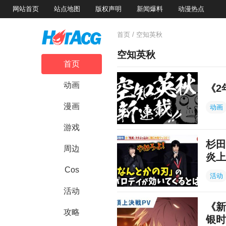
网站首页
站点地图
版权声明
新闻爆料
动漫热点
首页
/ 空知英秋
空知英秋
首页
动画
《2
漫画
动画
游戏
杉田
周边
炎上
Cos
活动
活动
《新
攻略
银时