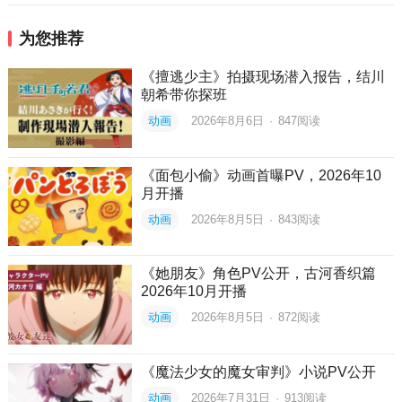
为您推荐
《擅逃少主》拍摄现场潜入报告，结川
朝希带你探班
动画
2026年8月6日
·
847
阅读
《面包小偷》动画首曝PV，2026年10
月开播
动画
2026年8月5日
·
843
阅读
《她朋友》角色PV公开，古河香织篇
2026年10月开播
动画
2026年8月5日
·
872
阅读
《魔法少女的魔女审判》小说PV公开
动画
2026年7月31日
·
913
阅读