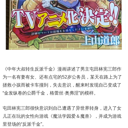
《中年大叔转生反派千金》漫画讲述了男主屯田林宪三郎作
为一名有妻有女、还有点宅的52岁公务员，某天在路上为了
拯救小孩而被卡车撞到，失去意识，醒来时发现自己变成了
“金发纵卷的公爵千金，格蕾丝·奥弗涅”的模样。
屯田林宪三郎很快意识到自己遭遇了异世界转身，进入了女
儿正在玩的女性向游戏《魔法学园爱＆魔兽》，并成为游戏
里登场的“反派千金”。