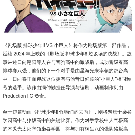
《剧场版 排球少年!! VS 小巨人》将作为剧场版第二部作品，
延续 2024 年上映的《剧场版 排球少年!! 垃圾场的决战》。故
事讲述日向翔阳等人在与音驹高中的激战后，成功晋级春高
排球赛八强，他们的下一个对手是由星海光来率领的鸥台高
中，日向将正面迎战这位拥有与他昔日仰慕的“小巨人”相同称
号的选手。该作由满仲勧担任导演与编剧，动画制作则由
Production I.G 负责。
至于短篇动画《排球少年!! 怪物们的去向》，则将聚焦于枭谷
学园高中与狢坂高中的关键比赛。作为对手学校中人气极高
的木兎光太郎率领枭谷学园，将与拥有桐生八的强队狢坂高