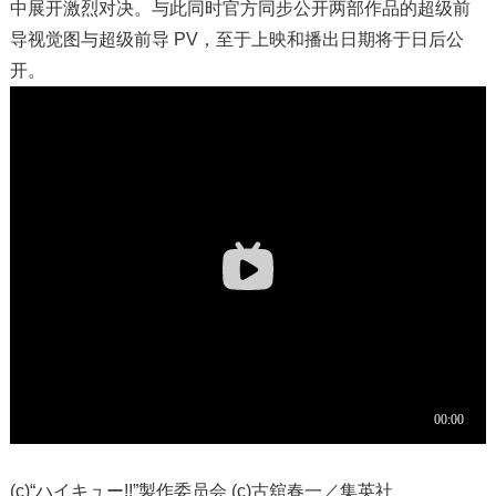
中展开激烈对决。与此同时官方同步公开两部作品的超级前
导视觉图与超级前导 PV，至于上映和播出日期将于日后公
开。
(c)“ハイキュー!!”製作委员会 (c)古舘春一／集英社