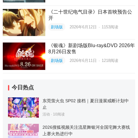
《二十世纪电气目录》日本首映预告公
开
剧场版
2026年6月12日
·
1153
阅读
《银魂》新剧场版Blu-ray&DVD 2026年
8月26日发售
剧场版
2026年6月11日
·
1218
阅读
今日热点
东莞萤火虫 SP02 接档｜夏日漫展戒断计划中
止
活动
·
10
阅读
2026搜狐视频关注流星舞银河全国宅舞大赛线
上赛火热进行中