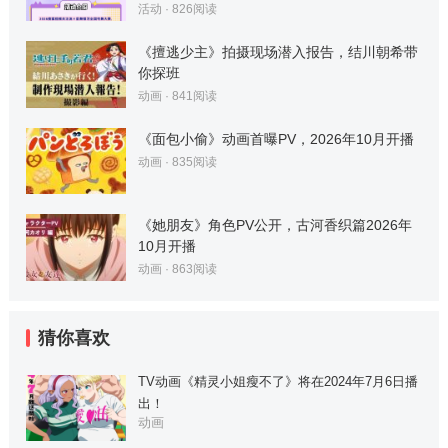
活动
·
826
阅读
《擅逃少主》拍摄现场潜入报告，结川朝希带
你探班
动画
·
841
阅读
《面包小偷》动画首曝PV，2026年10月开播
动画
·
835
阅读
《她朋友》角色PV公开，古河香织篇2026年
10月开播
动画
·
863
阅读
猜你喜欢
TV动画《精灵小姐瘦不了》将在2024年7月6日播
出！
动画