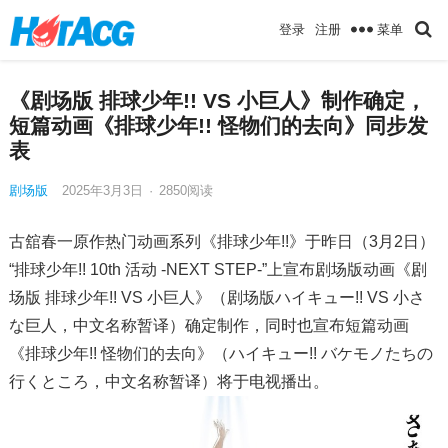
菜单
登录
注册
《剧场版 排球少年!! VS 小巨人》制作确定，
短篇动画《排球少年!! 怪物们的去向》同步发
表
剧场版
2025年3月3日
·
2850
阅读
古舘春一原作热门动画系列《排球少年!!》于昨日（3月2日）
“排球少年!! 10th 活动 -NEXT STEP-”上宣布剧场版动画《剧
场版 排球少年!! VS 小巨人》（剧场版ハイキュー!! VS 小さ
な巨人，中文名称暂译）确定制作，同时也宣布短篇动画
《排球少年!! 怪物们的去向》（ハイキュー!! バケモノたちの
行くところ，中文名称暂译）将于电视播出。