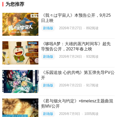
为您推荐
《我々は宇宙人》本预告公开，9月25
日上映
剧场版
2026年7月27日
·
892
阅读
《哆啦A梦：大雄的蒸汽时间车》超先
导预告公开，2027年春上映
剧场版
2026年7月24日
·
932
阅读
《乐园追放 心的共鸣》第五弹先导PV公
开
剧场版
2026年7月22日
·
917
阅读
《君与烟火与约定》×timelesz主题曲混
剪MV公开
剧场版
2026年7月9日
·
1005
阅读