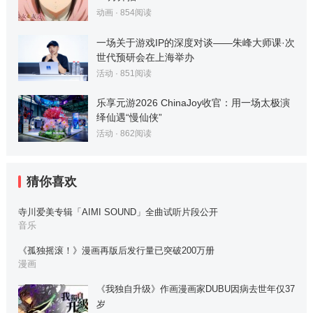
动画
·
854
阅读
一场关于游戏IP的深度对谈——朱峰大师课·次
世代预研会在上海举办
活动
·
851
阅读
乐享元游2026 ChinaJoy收官：用一场太极演
绎仙遇“慢仙侠”
活动
·
862
阅读
猜你喜欢
寺川爱美专辑「AIMI SOUND」全曲试听片段公开
音乐
《孤独摇滚！》漫画再版后发行量已突破200万册
漫画
《我独自升级》作画漫画家DUBU因病去世年仅37
岁