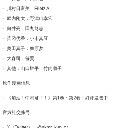
川村日富美：Filelz Ai
武内刚太：野津山幸宏
向井亮：田丸笃志
滨冈优香：小市真琴
奥田真子：舞原梦
大森司：笹翼
其他：山口胜平、竹内顺子
原作漫画信息
《加油！中村君！！》第1卷・第2卷：好评发售中
官方社交账号
X（Twitter）：@nkmr_kun_tv