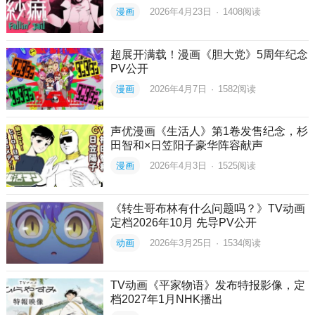
漫画
2026年4月23日
·
1408
阅读
超展开满载！漫画《胆大党》5周年纪念
PV公开
漫画
2026年4月7日
·
1582
阅读
声优漫画《生活人》第1卷发售纪念，杉
田智和×日笠阳子豪华阵容献声
漫画
2026年4月3日
·
1525
阅读
《转生哥布林有什么问题吗？》TV动画
定档2026年10月 先导PV公开
动画
2026年3月25日
·
1534
阅读
TV动画《平家物语》发布特报影像，定
档2027年1月NHK播出