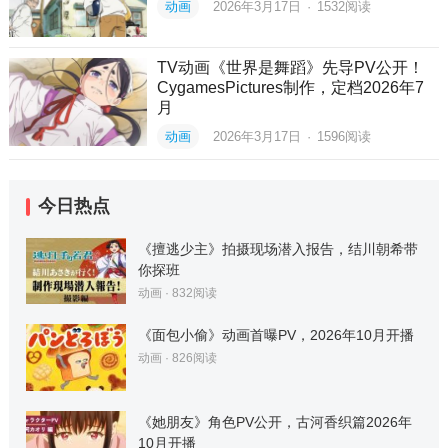
动画
2026年3月17日
·
1532
阅读
TV动画《世界是舞蹈》先导PV公开！
CygamesPictures制作，定档2026年7
月
动画
2026年3月17日
·
1596
阅读
今日热点
《擅逃少主》拍摄现场潜入报告，结川朝希带
你探班
动画
·
832
阅读
《面包小偷》动画首曝PV，2026年10月开播
动画
·
826
阅读
《她朋友》角色PV公开，古河香织篇2026年
10月开播