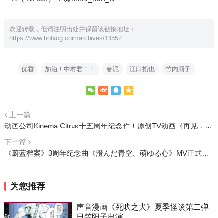
欢迎转载，但请注明出处并保留该链接地址：
https://www.hotacg.com/archives/13552
优香
加油！中村君！！
春泥
江口拓也
竹内顺子
上一篇
动画公司Kinema Citrus十五周年纪念作！原创TV动画《再见，拉拉》首弹主PV公开，定档2026年7月
下一篇
《蔚蓝档案》3周年纪念曲《澄んだ青空、萌ゆる心》MV正式公开！霞、优香、红叶、晴、英美里倾情献唱
为您推荐
声音漫画《死吠之犬》夏季怪谈第二弹
日笠阳子出演