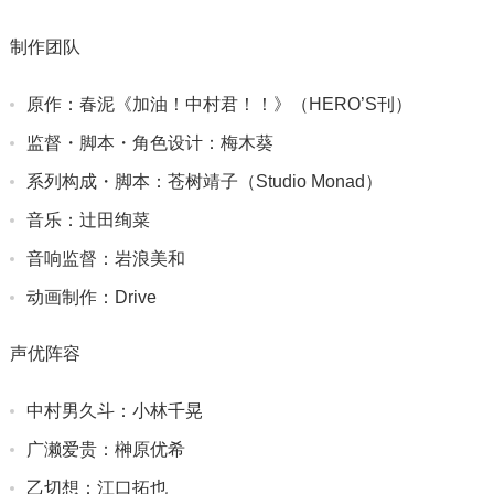
制作团队
原作：春泥《加油！中村君！！》（HERO’S刊）
监督・脚本・角色设计：梅木葵
系列构成・脚本：苍树靖子（Studio Monad）
音乐：辻田绚菜
音响监督：岩浪美和
动画制作：Drive
声优阵容
中村男久斗：小林千晃
广濑爱贵：榊原优希
乙切想：江口拓也