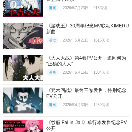
漫画
2026年7月23日
·
916
阅读
《游戏王》30周年纪念MV联动KIMERU
新曲
活动
2026年5月21日
·
1616
阅读
《大人大战》第4卷PV公开，追问何为
“正确的大人”
漫画
2026年5月15日
·
1334
阅读
《咒术回战》最终三卷发售，特别纪念
PV公开
漫画
2026年4月30日
·
1259
阅读
《纱痲 Fallin’ Jail》单行本发售纪念PV
公开