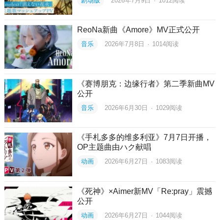
剧场版
2026年7月9日
·
1012
阅读
ReoNa新曲《Amore》MV正式公开
音乐
2026年7月8日
·
1014
阅读
《赛博朋克：边缘行者》第二季新曲MV
公开
音乐
2026年6月30日
·
1029
阅读
《手札多多的维多利亚》7月7日开播，
OP主题曲由ハク献唱
动画
2026年6月27日
·
1083
阅读
《死神》×Aimer新MV「Re:pray」震撼
公开
动画
2026年6月27日
·
1044
阅读