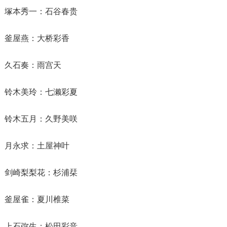
塚本秀一：石谷春贵
釜屋燕：大桥彩香
久石奏：雨宫天
铃木美玲：七濑彩夏
铃木五月：久野美咲
月永求：土屋神叶
剑崎梨梨花：杉浦栞
釜屋雀：夏川椎菜
上石弥生：松田彩音