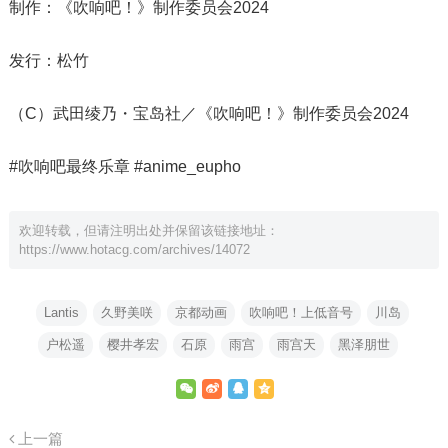
制作：《吹响吧！》制作委员会2024
发行：松竹
（C）武田绫乃・宝岛社／《吹响吧！》制作委员会2024
#吹响吧最终乐章 #anime_eupho
欢迎转载，但请注明出处并保留该链接地址：
https://www.hotacg.com/archives/14072
Lantis
久野美咲
京都动画
吹响吧！上低音号
川岛
户松遥
樱井孝宏
石原
雨宫
雨宫天
黑泽朋世
上一篇