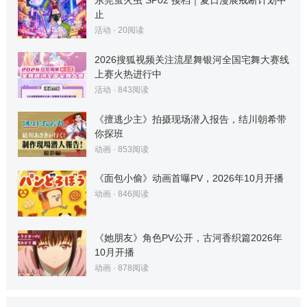
东莞萤火虫 SP02 接档｜夏日漫展戒断计划中
止
活动
·
20
阅读
2026搜狐视频关注流星舞银河全国宅舞大赛线
上赛火热进行中
活动
·
843
阅读
《擅逃少主》拍摄现场潜入报告，结川朝希带
你探班
动画
·
853
阅读
《面包小偷》动画首曝PV，2026年10月开播
动画
·
846
阅读
《她朋友》角色PV公开，古河香织篇2026年
10月开播
动画
·
878
阅读