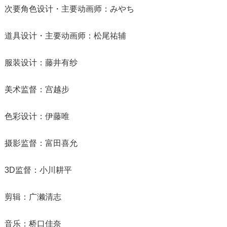
次要角色设计・主要动画师：みやち
道具设计・主要动画师：松尾祐辅
服装设计：藤井有纱
美术监督：宫越步
色彩设计：伊藤唯
摄影监督：富田喜允
3D监督：小川耕平
剪辑：广濑清志
音乐：桥口佳奈