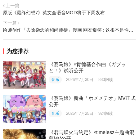
上一篇
原版《最终幻想7》英文全语音MOD将于下周发布
下一篇
绘师创作「去除杂念的和尚师徒」漫画 网友爆笑 : 这根本是性癖揭露吧！
为您推荐
《赛马娘》×肯德基合作曲《ガブッ
と！》试听公开
音乐
2026年7月30日
·
880
阅读
《赛马娘》新曲「ホメメテオ」MV正式
公开
音乐
2026年7月25日
·
924
阅读
《君与烟火与约定》×timelesz主题曲混
剪MV公开