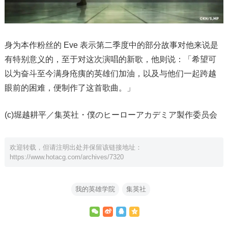
身为本作粉丝的 Eve 表示第二季度中的部分故事对他来说是
有特别意义的，至于对这次演唱的新歌，他则说：「希望可
以为奋斗至今满身疮痍的英雄们加油，以及与他们一起跨越
眼前的困难，便制作了这首歌曲。」
(c)堀越耕平／集英社・僕のヒーローアカデミア製作委员会
欢迎转载，但请注明出处并保留该链接地址：
https://www.hotacg.com/archives/7320
我的英雄学院
集英社