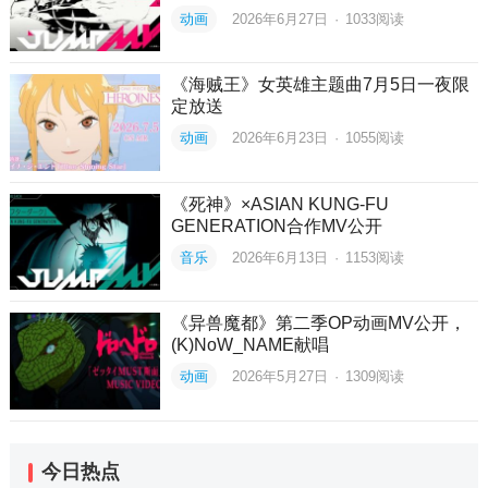
动画
2026年6月27日
·
1033
阅读
《海贼王》女英雄主题曲7月5日一夜限
定放送
动画
2026年6月23日
·
1055
阅读
《死神》×ASIAN KUNG-FU
GENERATION合作MV公开
音乐
2026年6月13日
·
1153
阅读
《异兽魔都》第二季OP动画MV公开，
(K)NoW_NAME献唱
动画
2026年5月27日
·
1309
阅读
今日热点