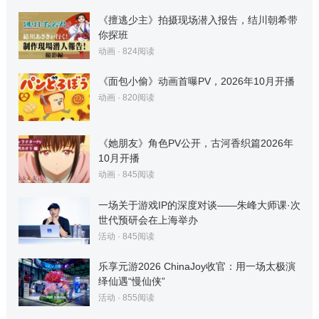
《擅逃少主》拍摄现场潜入报告，结川朝希带
你探班
动画
·
824
阅读
《面包小偷》动画首曝PV，2026年10月开播
动画
·
820
阅读
《她朋友》角色PV公开，古河香织篇2026年
10月开播
动画
·
845
阅读
一场关于游戏IP的深度对谈——朱峰大师课·次
世代预研会在上海举办
活动
·
845
阅读
乐享元游2026 ChinaJoy收官：用一场太极演
绎仙遇“慢仙侠”
活动
·
855
阅读