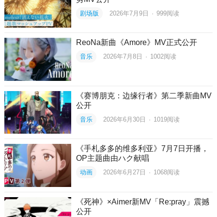
剧场版
2026年7月9日
·
999
阅读
ReoNa新曲《Amore》MV正式公开
音乐
2026年7月8日
·
1002
阅读
《赛博朋克：边缘行者》第二季新曲MV
公开
音乐
2026年6月30日
·
1019
阅读
《手札多多的维多利亚》7月7日开播，
OP主题曲由ハク献唱
动画
2026年6月27日
·
1068
阅读
《死神》×Aimer新MV「Re:pray」震撼
公开