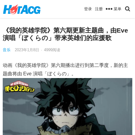
菜单
登录
注册
《我的英雄学院》第六期更新主题曲，由Eve
演唱「ぼくらの」带来英雄们的应援歌
音乐
2023年1月8日
·
4999
阅读
动画《我的英雄学院》第六期播出进行到第二季度，新的主
题曲将由 Eve 演唱「ぼくらの」。