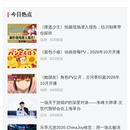
今日热点
《擅逃少主》拍摄现场潜入报告，结川朝希带
你探班
动画
·
828
阅读
《面包小偷》动画首曝PV，2026年10月开播
动画
·
823
阅读
《她朋友》角色PV公开，古河香织篇2026年
10月开播
动画
·
848
阅读
一场关于游戏IP的深度对谈——朱峰大师课·次
世代预研会在上海举办
活动
·
845
阅读
乐享元游2026 ChinaJoy收官：用一场太极演