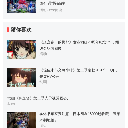
绎仙遇“慢仙侠”
活动
·
856
阅读
猜你喜欢
《凉宫春日的忧郁》发布动画20周年纪念PV，经
典名场面回顾
活动
《佐佐木与文鸟小哔》第二季定档2026年10月，
先导PV公开
动画
动画《神之塔》第二季先导视觉图公开
动画
实体书藏家要注意！日本网友18000册收藏「压穿
木制地板」，…
周边