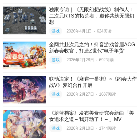
独家专访｜《无限幻想战线》制作人：
二次元RTS的拓荒者，邀你共筑无限幻
想
游戏
2026年4月1日
·
624
阅读
全网共赴次元之约！抖音游戏首届ACG
新春会收官，打造Z世代“电子年货”
游戏
2026年2月28日
·
692
阅读
联动决定！《麻雀一番街》×《约会大作
战V》梦幻合作开启
游戏
2026年2月27日
·
1687
阅读
《蔚蓝档案》发布美食研究会新曲「美
食追求之道～我开动了！～」MV
游戏
2026年2月10日
·
1744
阅读