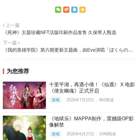
上一篇
《死神》主题珍藏NFT活版印刷作品发售 久保带人甄选
下一篇
《我的英雄学院》第六期更新主题曲，由Eve演唱「ぼくらの」带来英雄们的应援歌
为您推荐
十里平湖，再遇小倩！《仙遇》 X 电影
《倩女幽魂》正式开启
游戏
2026年7月15日
·
962
阅读
《地狱乐》MAPPA制作，震撼级OP影
像解禁
游戏
2026年6月27日
·
1049
阅读