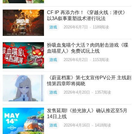
CF IP 再添力作！《穿越火线：潜伏》
以3A叙事重塑战术潜行玩法
游戏
2026年6月7日
·
1189
阅读
扮吸血鬼喵个大活？肉鸽射击游戏《喋
血喵星人》免费试玩上线
游戏
2026年6月2日
·
1153
阅读
《蔚蓝档案》第七支宣传PV公开 主线剧
情第四章即将揭晓
游戏
2026年4月20日
·
1357
阅读
发售延期!《拾光旅人》确认推迟至5月
14日上线
游戏
2026年4月16日
·
1418
阅读