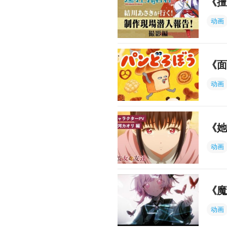
《擅
动画
《面
动画
《她
动画
《魔
动画