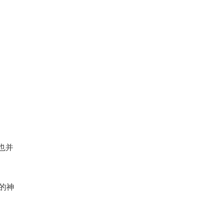
也并
象的神