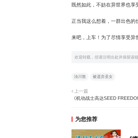
既然如此，不妨在异世界也享
正当我这么想着，一群出色的
来吧，上车！为了尽情享受异
欢迎转载，但请注明出处并保留该
浊川敦
被遗弃圣女
上一篇
为您推荐