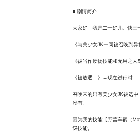
■ 剧情简介
大家好，我是二十好几、快三
《与美少女JK一同被召唤到异
《被当作废物技能和无用之人
《被放逐！》←现在进行时！
召唤来的只有美少女JK被选
没有。
因为我的技能【野营车辆（Moto
级技能。