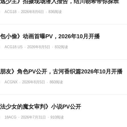
逃少主》拍摄现场潜入报告，结川朝希带你探班
ACG18
·
2026年8月6日
·
836
阅读
包小偷》动画首曝PV，2026年10月开播
ACG18.US
·
2026年8月5日
·
832
阅读
朋友》角色PV公开，古河香织篇2026年10月开播
ACGNX
·
2026年8月5日
·
860
阅读
法少女的魔女审判》小说PV公开
18ACG
·
2026年7月31日
·
910
阅读