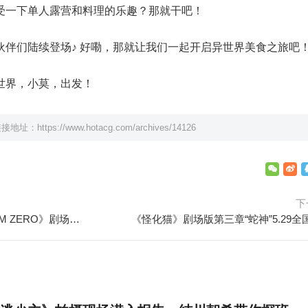
受一下单人露营和料理的乐趣？那就干吧！
伙伴们陆续登场♪ 好嘞，那就让我们一起开启异世界美食之旅吧
世界，小莫，出发！
链接地址：
https://www.hotacg.com/archives/14126
下
《机动战士高达SEED FREEDOM ZERO》剧场版制作决定
《怪化猫》剧场版第三章“蛇神”5.29全