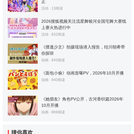
止
活动
·
13
阅读
2026搜狐视频关注流星舞银河全国宅舞大赛线
上赛火热进行中
活动
·
832
阅读
《擅逃少主》拍摄现场潜入报告，结川朝希带
你探班
动画
·
845
阅读
《面包小偷》动画首曝PV，2026年10月开播
动画
·
840
阅读
《她朋友》角色PV公开，古河香织篇2026年
10月开播
动画
·
869
阅读
猜你喜欢