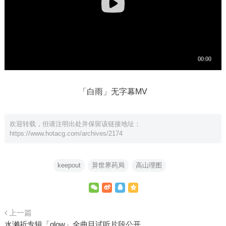
「白雨」无字幕MV
欢迎转载，但请注明出处并保留该链接地址：
https://www.hotacg.com/archives/2174
keepout
异世界药局
高山理图
上一篇
水濑祈专辑「glow」全曲目试听片段公开