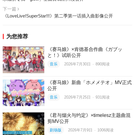
下一篇
《LoveLive!SuperStar!!!》第二季第一话插入曲影像公开
为您推荐
《赛马娘》×肯德基合作曲《ガブッ
と！》试听公开
音乐
2026年7月30日
·
890
阅读
《赛马娘》新曲「ホメメテオ」MV正式
公开
音乐
2026年7月25日
·
931
阅读
《君与烟火与约定》×timelesz主题曲混
剪MV公开
剧场版
2026年7月9日
·
1006
阅读