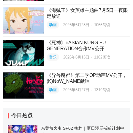
《海贼王》女英雄主题曲7月5日一夜限
定放送
动画
2026年6月23日
·
1065
阅读
《死神》×ASIAN KUNG-FU
GENERATION合作MV公开
音乐
2026年6月13日
·
1162
阅读
《异兽魔都》第二季OP动画MV公开，
(K)NoW_NAME献唱
动画
2026年5月27日
·
1319
阅读
今日热点
东莞萤火虫 SP02 接档｜夏日漫展戒断计划中