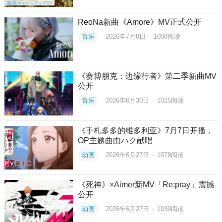
ReoNa新曲《Amore》MV正式公开
音乐
2026年7月8日
·
1008
阅读
《赛博朋克：边缘行者》第二季新曲MV
公开
音乐
2026年6月30日
·
1025
阅读
《手札多多的维多利亚》7月7日开播，
OP主题曲由ハク献唱
动画
2026年6月27日
·
1078
阅读
《死神》×Aimer新MV「Re:pray」震撼
公开
动画
2026年6月27日
·
1039
阅读