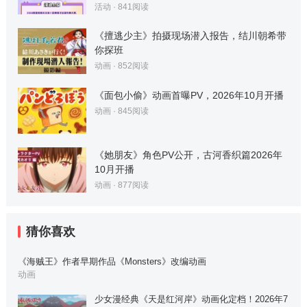
活动
·
841
阅读
《擅逃少主》拍摄现场潜入报告，结川朝希带
你探班
动画
·
852
阅读
《面包小偷》动画首曝PV，2026年10月开播
动画
·
845
阅读
《她朋友》角色PV公开，古河香织篇2026年
10月开播
动画
·
877
阅读
猜你喜欢
《海贼王》作者早期作品《Monsters》改编动画
动画
少女漫经典《天是红河岸》动画化定档！2026年7