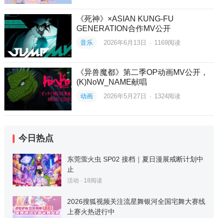
《死神》×ASIAN KUNG-FU
GENERATION合作MV公开
音乐
2026年6月13日
·
1169
阅读
《异兽魔都》第二季OP动画MV公开，
(K)NoW_NAME献唱
动画
2026年5月27日
·
1324
阅读
今日热点
东莞萤火虫 SP02 接档｜夏日漫展戒断计划中
止
活动
·
18
阅读
2026搜狐视频关注流星舞银河全国宅舞大赛线
上赛火热进行中