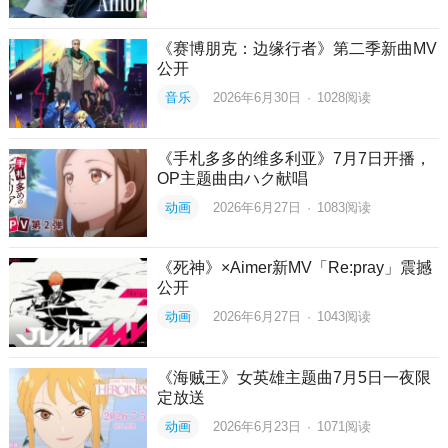
《赛博朋克：边缘行者》第二季新曲MV
公开
音乐
2026年6月30日
·
1028
阅读
《手札多多的维多利亚》7月7日开播，
OP主题曲由ハク献唱
动画
2026年6月27日
·
1083
阅读
《死神》×Aimer新MV「Re:pray」震撼
公开
动画
2026年6月27日
·
1043
阅读
《海贼王》女英雄主题曲7月5日一夜限
定放送
动画
2026年6月23日
·
1071
阅读