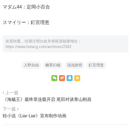
マダム44：定岡小百合
スマイリー：釘宮理恵
欢迎转载，但请注明出处并保留该链接地址：
https://www.hotacg.com/archives/2343
入野自由
幽零幻镜
汤浅政明
釘宮理恵
上一篇
《海贼王》最终章连载开启 尾田对谈青山刚昌
下一篇
轻小说《Liar·Liar》宣布制作动画