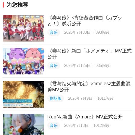
为您推荐
《赛马娘》×肯德基合作曲《ガブッ
と！》试听公开
音乐
2026年7月30日
·
893
阅读
《赛马娘》新曲「ホメメテオ」MV正式
公开
音乐
2026年7月25日
·
935
阅读
《君与烟火与约定》×timelesz主题曲混
剪MV公开
剧场版
2026年7月9日
·
1011
阅读
ReoNa新曲《Amore》MV正式公开
音乐
2026年7月8日
·
1012
阅读