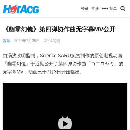
菜单
登录
注册
《幽零幻镜》第四弹协作曲无字幕MV公开
音乐
2022年7月25日
·
4094
阅读
由汤浅政明监制，Science SARU负责制作的原创电视动画
「幽零幻镜」于近期公开了第四弹协作曲「ココロヤミ」的
无字幕MV，动画已于7月3日开始播出。