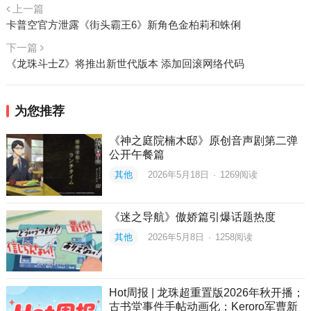
上一篇
卡普空官方泄露《街头霸王6》新角色金柏莉和蛛俐
下一篇
《龙珠斗士Z》将推出新世代版本 添加回滚网络代码
为您推荐
《神之庭院楠木邸》原创音声剧第二弹
公开午餐篇
其他
2026年5月18日
·
1269
阅读
《迷之导航》傲娇篇引爆话题热度
其他
2026年5月8日
·
1258
阅读
Hot周报 | 龙珠超重置版2026年秋开播；
古书堂事件手帖动画化；Keroro军曹新