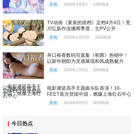
其他
2026年3月9日
·
1495
阅读
TV动画《黄泉的搭档》定档4月4日！荒
川弘新作连播两季度，主PV公开
其他
2026年2月27日
·
1620
阅读
井口裕香数码写真集《初茜》热销中！
以新年朝阳为灵感展现和风成熟魅力
其他
2026年1月6日
·
1869
阅读
电影灌篮高手主题曲乐队首演！10-
FEET首次登陆中国，燃爆上海红石中心
其他
2024年9月5日
·
3033
阅读
今日热点