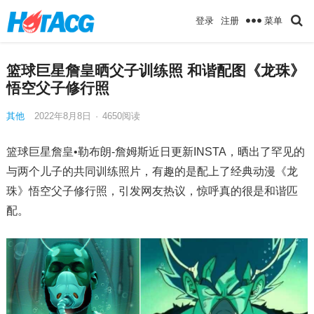
菜单
登录
注册
篮球巨星詹皇晒父子训练照 和谐配图《龙珠》
悟空父子修行照
其他
2022年8月8日
·
4650
阅读
篮球巨星詹皇•勒布朗-詹姆斯近日更新INSTA，晒出了罕见的
与两个儿子的共同训练照片，有趣的是配上了经典动漫《龙
珠》悟空父子修行照，引发网友热议，惊呼真的很是和谐匹
配。