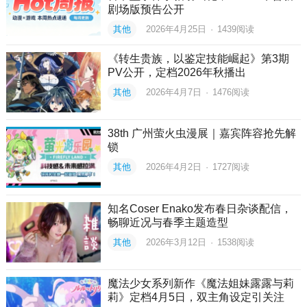
剧场版预告公开
其他
2026年4月25日
·
1439
阅读
《转生贵族，以鉴定技能崛起》第3期
PV公开，定档2026年秋播出
其他
2026年4月7日
·
1476
阅读
38th 广州萤火虫漫展｜嘉宾阵容抢先解
锁
其他
2026年4月2日
·
1727
阅读
知名Coser Enako发布春日杂谈配信，
畅聊近况与春季主题造型
其他
2026年3月12日
·
1538
阅读
魔法少女系列新作《魔法姐妹露露与莉
莉》定档4月5日，双主角设定引关注