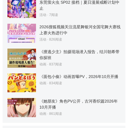
东莞萤火虫 SP02 接档｜夏日漫展戒断计划中
止
活动
·
7
阅读
2026搜狐视频关注流星舞银河全国宅舞大赛线
上赛火热进行中
活动
·
826
阅读
《擅逃少主》拍摄现场潜入报告，结川朝希带
你探班
动画
·
837
阅读
《面包小偷》动画首曝PV，2026年10月开播
动画
·
834
阅读
《她朋友》角色PV公开，古河香织篇2026年
10月开播
动画
·
861
阅读