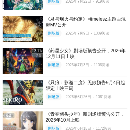
剧场版
2026年7月22日
·
919
阅读
《君与烟火与约定》×timelesz主题曲混
剪MV公开
剧场版
2026年7月9日
·
1009
阅读
《药屋少女》剧场版预告公开，2026年
12月11日上映
剧场版
2026年7月3日
·
1106
阅读
《只狼：影逝二度》无败预告9月4日起
限定上映三周
剧场版
2026年6月26日
·
1061
阅读
《青春猪头少年》新剧场版预告公开，
2026年10月上映
剧场版
2026年6月15日
·
1172
阅读