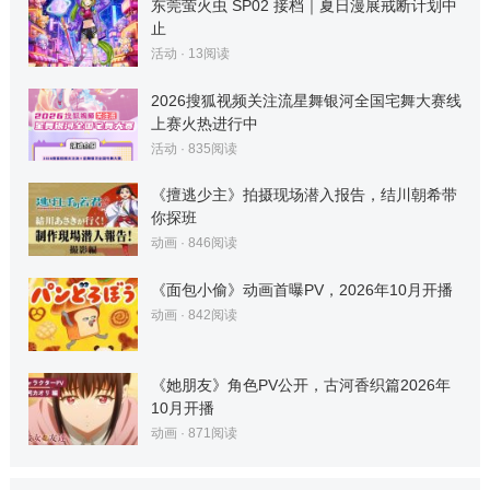
东莞萤火虫 SP02 接档｜夏日漫展戒断计划中
止
活动
·
13
阅读
2026搜狐视频关注流星舞银河全国宅舞大赛线
上赛火热进行中
活动
·
835
阅读
《擅逃少主》拍摄现场潜入报告，结川朝希带
你探班
动画
·
846
阅读
《面包小偷》动画首曝PV，2026年10月开播
动画
·
842
阅读
《她朋友》角色PV公开，古河香织篇2026年
10月开播
动画
·
871
阅读