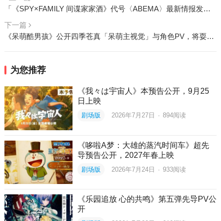
「《SPY×FAMILY 间谍家家酒》代号〈ABEMA〉最新情报发表SP」8月28日解禁第二季度宣传海报
下一篇
《呆萌酷男孩》公开四季苍真「呆萌主视觉」与角色PV，将耍笨当作生活中的调味料
为您推荐
《我々は宇宙人》本预告公开，9月25
日上映
剧场版
2026年7月27日
·
894
阅读
《哆啦A梦：大雄的蒸汽时间车》超先
导预告公开，2027年春上映
剧场版
2026年7月24日
·
933
阅读
《乐园追放 心的共鸣》第五弹先导PV公
开