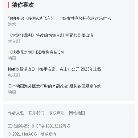
猜你喜欢
预约开启《哆啦A梦飞车》，与好友共享轻松竞速欢乐时光
游戏
《大逆转裁判》将改编为舞台剧 宝冢歌剧团出演
舞台剧
《扶桑花之舞》BD发售宣传CM
动画
Netflix新漫改剧《御手洗家、炎上》公开 2023年上线
电视剧
日本动画海外版发行时的奇葩改变 服从各国规定传统
动画
作者入驻
联系我们
版权声明
网站地图
工信部备案:
湘ICP备18013212号-5
© 2021 HotACG · 版权所有