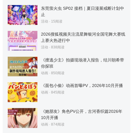
东莞萤火虫 SP02 接档｜夏日漫展戒断计划中
止
活动
·
15
阅读
2026搜狐视频关注流星舞银河全国宅舞大赛线
上赛火热进行中
活动
·
838
阅读
《擅逃少主》拍摄现场潜入报告，结川朝希带
你探班
动画
·
850
阅读
《面包小偷》动画首曝PV，2026年10月开播
动画
·
845
阅读
《她朋友》角色PV公开，古河香织篇2026年
10月开播
动画
·
874
阅读