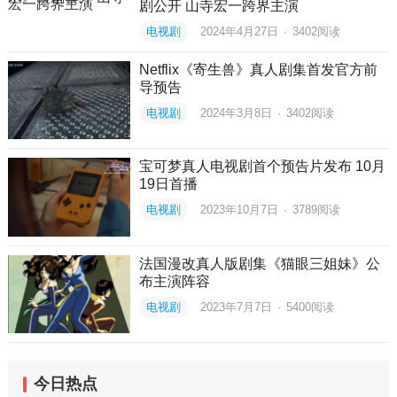
剧公开 山寺宏一跨界主演
电视剧
2024年4月27日
·
3402
阅读
Netflix《寄生兽》真人剧集首发官方前
导预告
电视剧
2024年3月8日
·
3402
阅读
宝可梦真人电视剧首个预告片发布 10月
19日首播
电视剧
2023年10月7日
·
3789
阅读
法国漫改真人版剧集《猫眼三姐妹》公
布主演阵容
电视剧
2023年7月7日
·
5400
阅读
今日热点