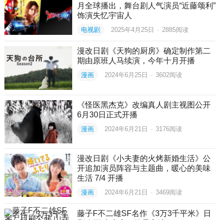
月全球播出，舞台剧人气演员“近藤颂利”
饰演失忆宇宙人
电视剧
2025年4月25日
·
2885
阅读
漫改日剧《天狗的厨房》确定制作第二
期由原班人马续演，今年十月开播
漫画
2024年6月25日
·
3602
阅读
《怪医黑杰克》改编真人剧主视图公开
6月30日正式开播
漫画
2024年6月21日
·
3176
阅读
漫改日剧《小夫妻的火烤新婚生活》公
开追加演员阵容与主题曲，暖心的美味
生活 7/4 开播
漫画
2024年6月21日
·
3469
阅读
藤子F不二雄SF名作《3万3千平米》日