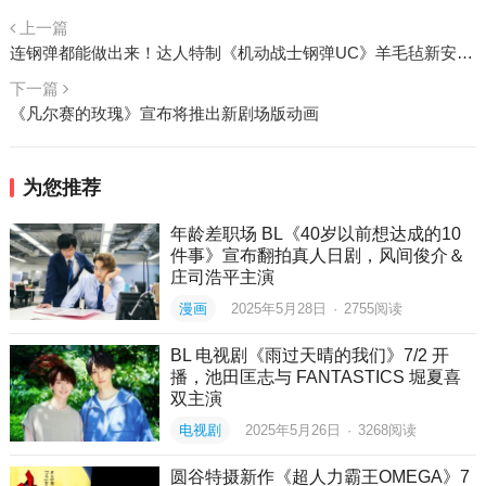
上一篇
连钢弹都能做出来！达人特制《机动战士钢弹UC》羊毛毡新安洲 还可以拆组
下一篇
《凡尔赛的玫瑰》宣布将推出新剧场版动画
为您推荐
年龄差职场 BL《40岁以前想达成的10
件事》宣布翻拍真人日剧，风间俊介＆
庄司浩平主演
漫画
2025年5月28日
·
2755
阅读
BL 电视剧《雨过天晴的我们》7/2 开
播，池田匡志与 FANTASTICS 堀夏喜
双主演
电视剧
2025年5月26日
·
3268
阅读
圆谷特摄新作《超人力霸王OMEGA》7