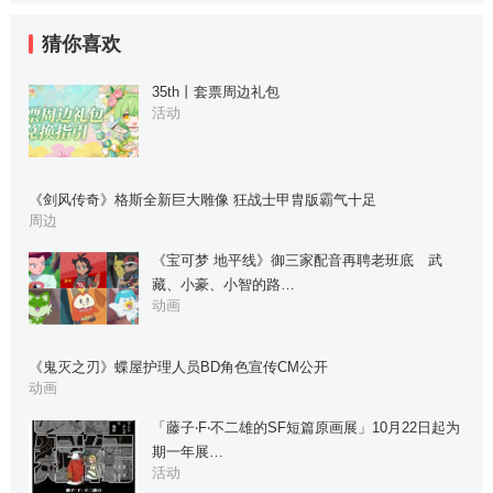
猜你喜欢
35th丨套票周边礼包
活动
《剑风传奇》格斯全新巨大雕像 狂战士甲胄版霸气十足
周边
《宝可梦 地平线》御三家配音再聘老班底 武
藏、小豪、小智的路…
动画
《鬼灭之刃》蝶屋护理人员BD角色宣传CM公开
动画
「藤子‧F‧不二雄的SF短篇原画展」10月22日起为
期一年展…
活动