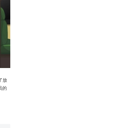
了放
员的