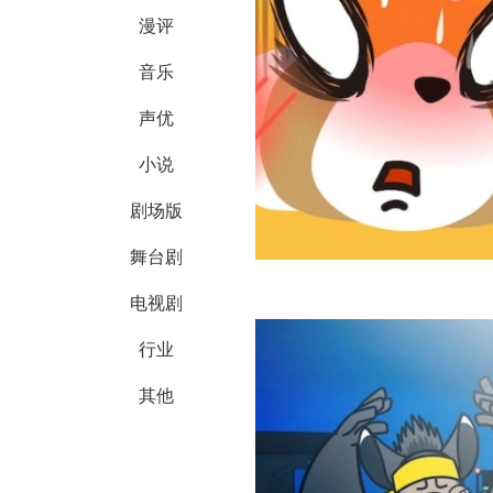
漫评
音乐
声优
小说
剧场版
舞台剧
电视剧
行业
其他