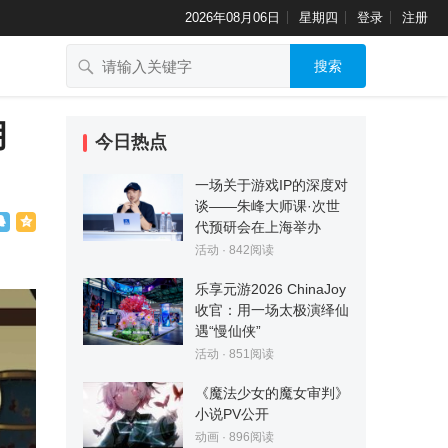
2026年08月06日
星期四
登录
注册
搜索
月
今日热点
一场关于游戏IP的深度对
谈——朱峰大师课·次世
代预研会在上海举办
活动
·
842
阅读
乐享元游2026 ChinaJoy
收官：用一场太极演绎仙
遇“慢仙侠”
活动
·
851
阅读
《魔法少女的魔女审判》
小说PV公开
动画
·
896
阅读