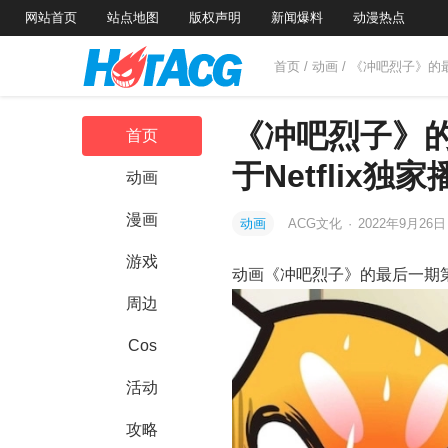
网站首页
站点地图
版权声明
新闻爆料
动漫热点
首页
/
动画
/ 《冲吧烈子》的最
《冲吧烈子》的
首页
于Netflix独家
动画
漫画
动画
ACG文化
·
2022年9月26
游戏
动画《冲吧烈子》的最后一期第五期将
周边
Cos
活动
攻略