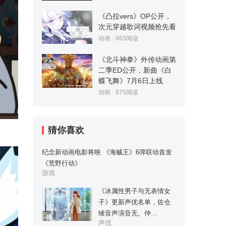
《凸拉vers》OP公开，
次元穿越歌词视频抢先看
动画
·
863
阅读
《北斗神拳》外传动画第
二季ED公开，新曲《白
蝶飞舞》7月6日上线
动画
·
875
阅读
猜你喜欢
纪念新动画电影将映 《海贼王》6弹联动首发
《荒野行动》
游戏
《冰属性男子与无表情女
子》更新声优名单，佐仓
绫音声演音无、仲…
声优