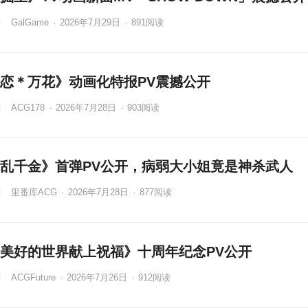
GalGame
·
2026年7月29日
·
891
阅读
恋＊万花》动画化特报PV震撼公开
ACG178
·
2026年7月28日
·
903
阅读
乱千金》首弹PV公开，病弱大小姐竟是神杀武人
里番库ACG
·
2026年7月28日
·
877
阅读
美好的世界献上祝福》十周年纪念PV公开
ACGFuture
·
2026年7月26日
·
912
阅读