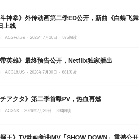
斗神拳》外传动画第二季ED公开，新曲《白蝶飞舞
日上线
ACGFuture
·
2026年7月30日
·
875
阅读
帶英雄》最终预告公开，Netflix独家播出
ACG18.US
·
2026年7月30日
·
881
阅读
チアクタ》第二季首曝PV，热血再燃
ACGNX
·
2026年7月29日
·
890
阅读
掘王》TV动画新曲MV「SHOW DOWN」震撼公开