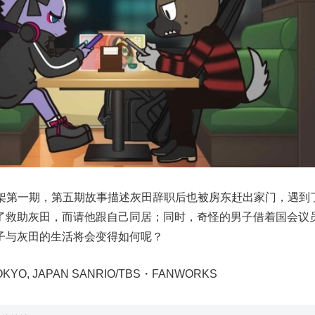
flix 上架第一期，第五期故事描述灰田辞职后也被房东赶出家门，遇到
了救助灰田，而请他跟自己同居；同时，奇怪的男子借着国会议
子与灰田的生活将会变得如何呢？
. TOKYO, JAPAN SANRIO/TBS・FANWORKS