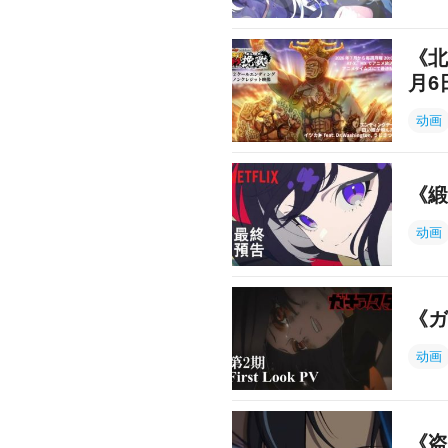
《北
月6
动画
《緞
动画
《ガ
动画
《盗