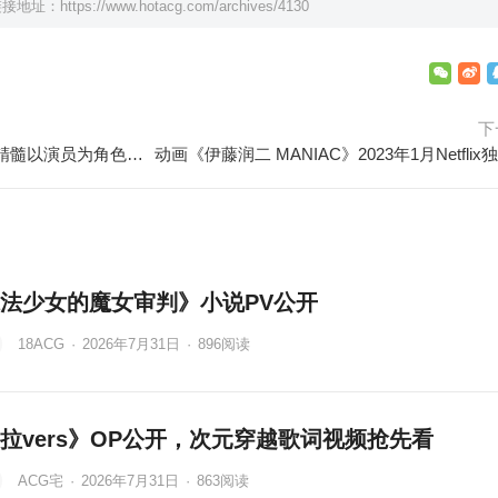
链接地址：
https://www.hotacg.com/archives/4130
下
《鬼武者》制作动画！继承游戏精髓以演员为角色原型，Netflix独家播出
法少女的魔女审判》小说PV公开
18ACG
·
2026年7月31日
·
896
阅读
拉vers》OP公开，次元穿越歌词视频抢先看
ACG宅
·
2026年7月31日
·
863
阅读