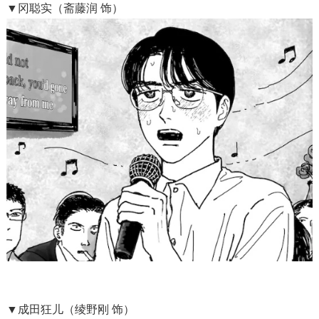
▼冈聪实（斋藤润 饰）
▼成田狂儿（绫野刚 饰）