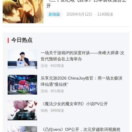
开
剧场版
2026年6月12日
·
1140
阅读
今日热点
一场关于游戏IP的深度对谈——朱峰大师课·次
世代预研会在上海举办
活动
·
842
阅读
乐享元游2026 ChinaJoy收官：用一场太极演
绎仙遇“慢仙侠”
活动
·
851
阅读
《魔法少女的魔女审判》小说PV公开
动画
·
896
阅读
《凸拉vers》OP公开，次元穿越歌词视频抢