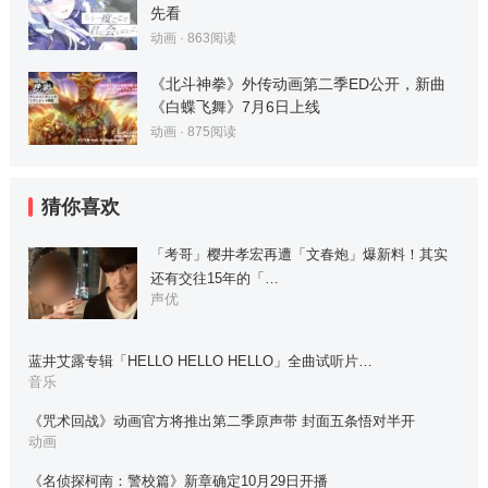
先看
动画
·
863
阅读
《北斗神拳》外传动画第二季ED公开，新曲
《白蝶飞舞》7月6日上线
动画
·
875
阅读
猜你喜欢
「考哥」樱井孝宏再遭「文春炮」爆新料！其实
还有交往15年的「…
声优
蓝井艾露专辑「HELLO HELLO HELLO」全曲试听片…
音乐
《咒术回战》动画官方将推出第二季原声带 封面五条悟对半开
动画
《名侦探柯南：警校篇》新章确定10月29日开播