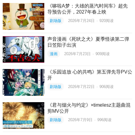
《哆啦A梦：大雄的蒸汽时间车》超先
导预告公开，2027年春上映
剧场版
2026年7月24日
·
920
阅读
声音漫画《死吠之犬》夏季怪谈第二弹
日笠阳子出演
漫画
2026年7月23日
·
909
阅读
《乐园追放 心的共鸣》第五弹先导PV公
开
剧场版
2026年7月22日
·
906
阅读
《君与烟火与约定》×timelesz主题曲混
剪MV公开
剧场版
2026年7月9日
·
996
阅读