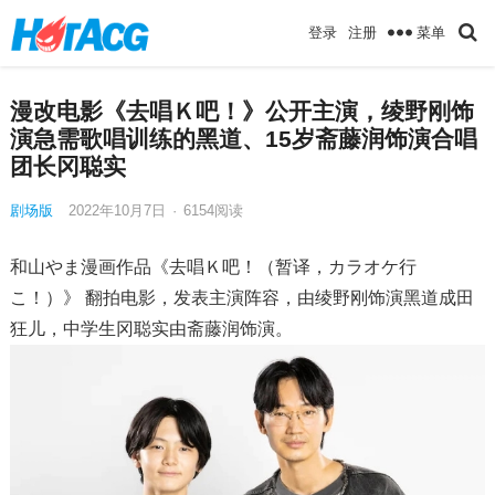
菜单
登录
注册
漫改电影《去唱Ｋ吧！》公开主演，绫野刚饰
演急需歌唱训练的黑道、15岁斋藤润饰演合唱
团长冈聪实
剧场版
2022年10月7日
·
6154
阅读
和山やま漫画作品《去唱Ｋ吧！（暂译，カラオケ行
こ！）》 翻拍电影，发表主演阵容，由绫野刚饰演黑道成田
狂儿，中学生冈聪实由斋藤润饰演。