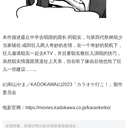
本作描述森丘中学合唱团的团长‧冈聪实，与第四代祭林组少
当家辅佐‧成田狂儿两人奇妙的友情，在一个奇妙的契机下，
狂儿邀请聪实一起去KTV，并且要聪实教狂儿演唱的技巧，
虽然聪实情愿跟黑道扯上关系，但在听了缘由后他也给了狂
儿一些建议……。
(c)和山やま／KADOKAWA(c)2023「カラオケ行こ！」製作
委员会
电影官网：https://movies.kadokawa.co.jp/karaokeiko/
欢迎转载，但请注明出处并保留该链接地址：