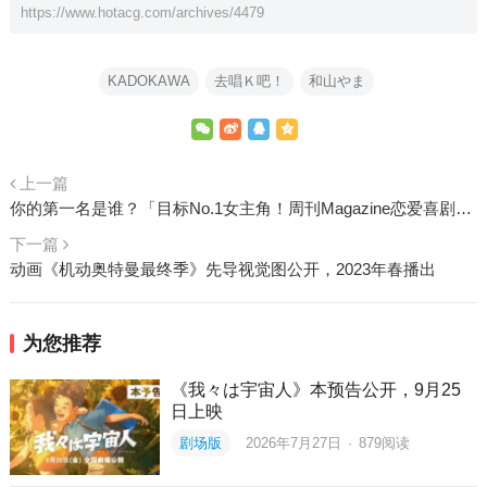
https://www.hotacg.com/archives/4479
KADOKAWA
去唱Ｋ吧！
和山やま
上一篇
你的第一名是谁？「目标No.1女主角！周刊Magazine恋爱喜剧女主角总选举」投票企划10月17日～11月30日开跑！
下一篇
动画《机动奥特曼最终季》先导视觉图公开，2023年春播出
为您推荐
《我々は宇宙人》本预告公开，9月25
日上映
剧场版
2026年7月27日
·
879
阅读