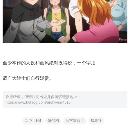
至少本作的人设和画风绝对没得说，一个字顶。
请广大绅士们自行观赏。
欢迎转载，但请注明出处并保留该链接地址：
https://www.hotacg.com/archives/4515
ユウキHB
僧侣档
后宫露营！
彗星社