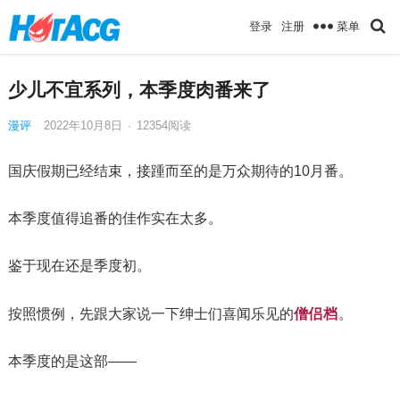
菜单
登录
注册
少儿不宜系列，本季度肉番来了
漫评
2022年10月8日
·
12354
阅读
国庆假期已经结束，接踵而至的是万众期待的10月番。
本季度值得追番的佳作实在太多。
鉴于现在还是季度初。
僧侣档
按照惯例，先跟大家说一下绅士们喜闻乐见的
。
本季度的是这部——