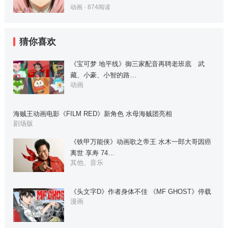
动画
·
874
阅读
猜你喜欢
《宝可梦 地平线》御三家配音再聘老班底 武
藏、小豪、小智的路…
动画
海贼王动画电影《FILM RED》新角色 水母海贼团亮相
剧场版
《铁甲万能侠》动画歌之帝王 水木一郎大哥因癌
离世 享寿 74…
其他、音乐
《头文字D》作者身体不佳 《MF GHOST》停载
漫画