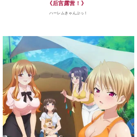
《
后宫露营！
》
ハーレムきゃんぷっ！