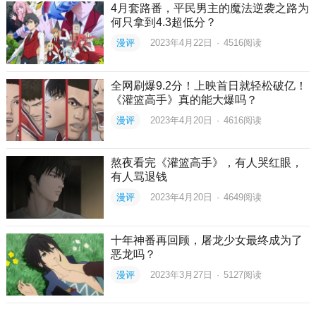
4月套路番，平民男主的魔法逆袭之路为
何只拿到4.3超低分？
漫评
2023年4月22日
·
4516
阅读
全网刷爆9.2分！上映首日就轻松破亿！
《灌篮高手》真的能大爆吗？
漫评
2023年4月20日
·
4616
阅读
熬夜看完《灌篮高手》，有人哭红眼，
有人骂退钱
漫评
2023年4月20日
·
4649
阅读
十年神番再回顾，屠龙少女最终成为了
恶龙吗？
漫评
2023年3月27日
·
5127
阅读