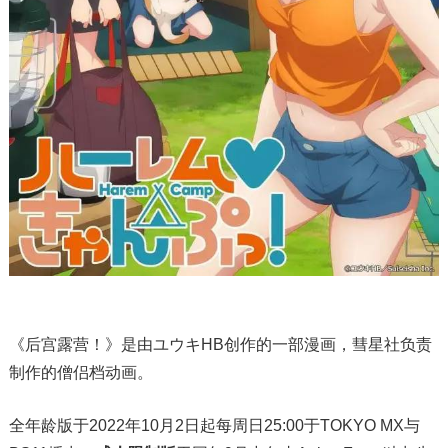
《后宫露营！》是由ユウキHB创作的一部漫画，彗星社负责
制作的僧侣档动画。
全年龄版于2022年10月2日起每周日25:00于TOKYO MX与