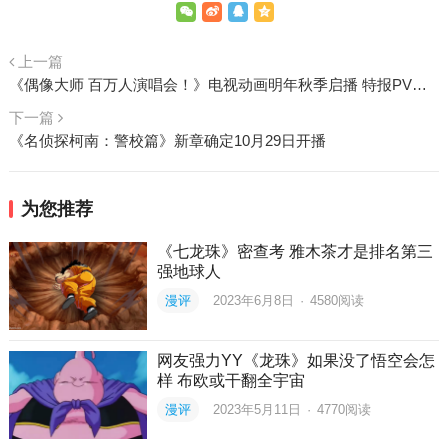
上一篇
《偶像大师 百万人演唱会！》电视动画明年秋季启播 特报PV公开
下一篇
《名侦探柯南：警校篇》新章确定10月29日开播
为您推荐
《七龙珠》密查考 雅木茶才是排名第三
强地球人
漫评
2023年6月8日
·
4580
阅读
网友强力YY《龙珠》如果没了悟空会怎
样 布欧或干翻全宇宙
漫评
2023年5月11日
·
4770
阅读