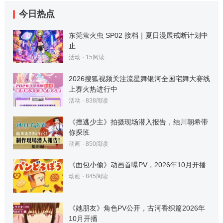
今日热点
东莞萤火虫 SP02 接档｜夏日漫展戒断计划中
止
活动
·
15
阅读
2026搜狐视频关注流星舞银河全国宅舞大赛线
上赛火热进行中
活动
·
838
阅读
《擅逃少主》拍摄现场潜入报告，结川朝希带
你探班
动画
·
850
阅读
《面包小偷》动画首曝PV，2026年10月开播
动画
·
845
阅读
《她朋友》角色PV公开，古河香织篇2026年
10月开播