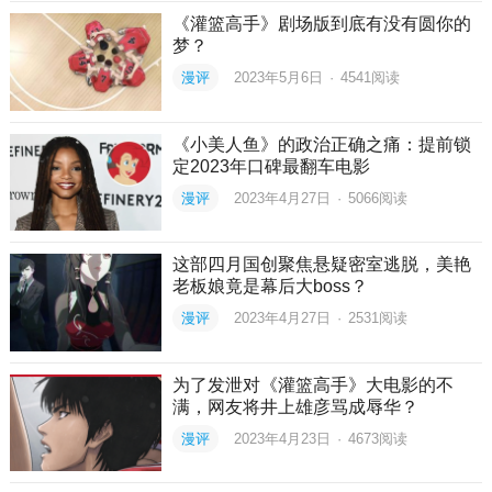
《灌篮高手》剧场版到底有没有圆你的
梦？
漫评
2023年5月6日
·
4541
阅读
《小美人鱼》的政治正确之痛：提前锁
定2023年口碑最翻车电影
漫评
2023年4月27日
·
5066
阅读
这部四月国创聚焦悬疑密室逃脱，美艳
老板娘竟是幕后大boss？
漫评
2023年4月27日
·
2531
阅读
为了发泄对《灌篮高手》大电影的不
满，网友将井上雄彦骂成辱华？
漫评
2023年4月23日
·
4673
阅读