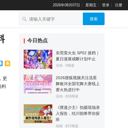
2026年08月07日
星期五
登录
注册
搜索
料
今日热点
东莞萤火虫 SP02 接档｜
夏日漫展戒断计划中止
活动
·
5
阅读
2026搜狐视频关注流星
，更
舞银河全国宅舞大赛线上
画料
赛火热进行中
活动
·
826
阅读
《擅逃少主》拍摄现场潜
入报告，结川朝希带你探
班
动画
·
837
阅读