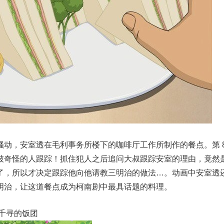
动，安室透在毛利事务所楼下的咖啡厅工作所制作的餐点。第 8
被奇怪的人跟踪！抓住犯人之后追问大叔跟踪安室的理由，竟然
了，所以才决定跟踪他向他请教三明治的做法…。动画中安室透
明治，让这道餐点成为柯南剧中最具话题的料理。
千寻的饭团