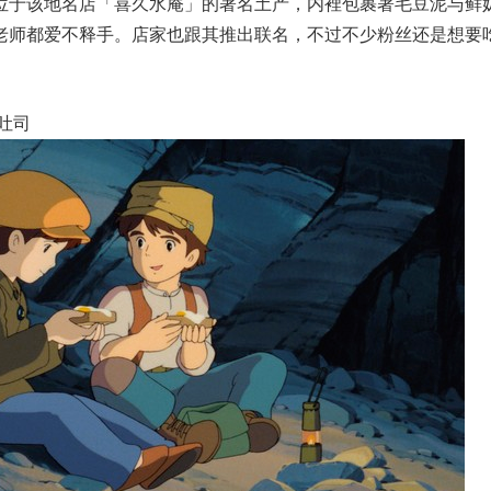
位于该地名店「喜久水庵」的著名土产，内裡包裹著毛豆泥与鲜
老师都爱不释手。店家也跟其推出联名，不过不少粉丝还是想要
吐司