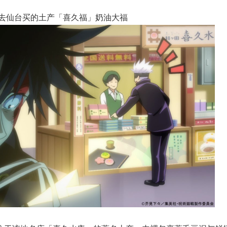
悟去仙台买的土产「喜久福」奶油大福