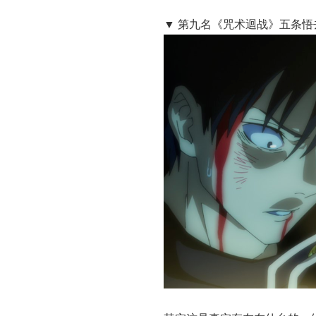
▼ 第九名《咒术迴战》五条