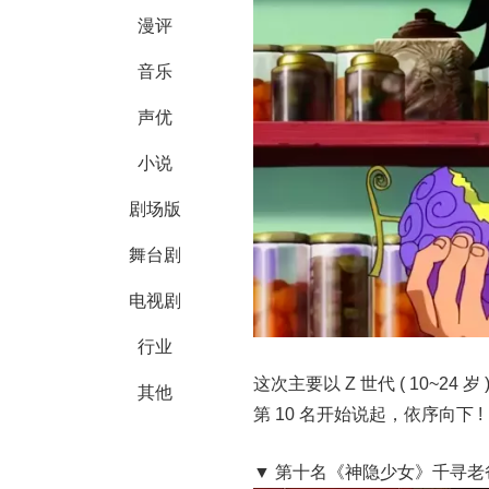
漫评
音乐
声优
小说
剧场版
舞台剧
电视剧
行业
这次主要以 Z 世代 ( 10~
其他
第 10 名开始说起，依序向下 !
▼ 第十名《神隐少女》千寻老