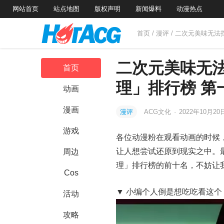
网站首页
站点地图
版权声明
新闻爆料
动漫热点
首页
/
漫评
/ 二次元美味无
二次元美味无
首页
理」排行榜 第
动画
漫画
漫评
ACG文化
·
2022年10月20
游戏
各位动漫粉在观看动画的时候，
让人想尝试还原到现实之中。最近
周边
理」排行榜的前十名，不妨让我
Cos
▼ 小编个人倒是想吃吃看这个 ( 
活动
攻略