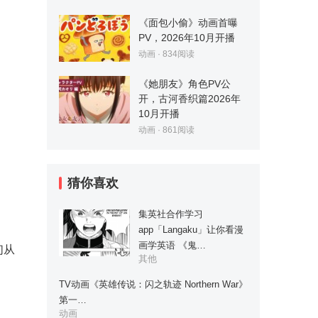
《面包小偷》动画首曝
PV，2026年10月开播
动画
·
834
阅读
《她朋友》角色PV公
开，古河香织篇2026年
10月开播
动画
·
861
阅读
猜你喜欢
集英社合作学习
app「Langaku」让你看漫
画学英语 《鬼…
们从
其他
TV动画《英雄传说：闪之轨迹 Northern War》
第一…
动画