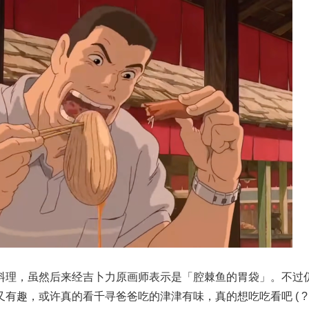
料理，虽然后来经吉卜力原画师表示是「腔棘鱼的胃袋」。不过
有趣，或许真的看千寻爸爸吃的津津有味，真的想吃吃看吧 ( ? 