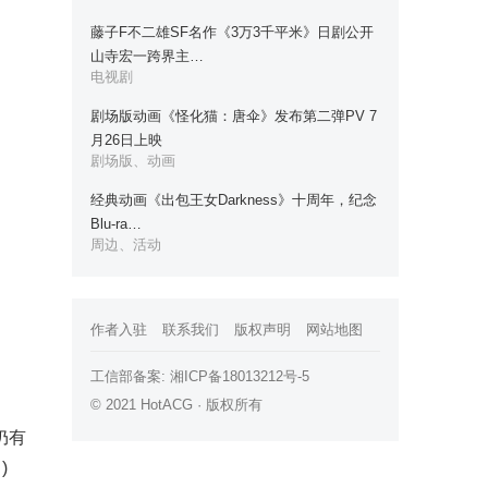
藤子F不二雄SF名作《3万3千平米》日剧公开
山寺宏一跨界主…
电视剧
剧场版动画《怪化猫：唐伞》发布第二弹PV 7
月26日上映
剧场版、动画
经典动画《出包王女Darkness》十周年，纪念
Blu-ra…
周边、活动
作者入驻
联系我们
版权声明
网站地图
工信部备案:
湘ICP备18013212号-5
© 2021 HotACG · 版权所有
仍有
)