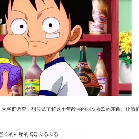
24 岁 ) 为客群调查，想尝试了解这个年龄层的朋友喜欢的东西。让我
爸吃的神秘的 QQ ぷるぷる