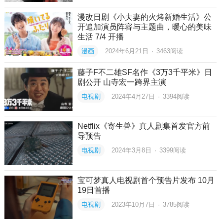
漫改日剧《小夫妻的火烤新婚生活》公
开追加演员阵容与主题曲，暖心的美味
生活 7/4 开播
漫画
2024年6月21日
·
3463
阅读
藤子F不二雄SF名作《3万3千平米》日
剧公开 山寺宏一跨界主演
电视剧
2024年4月27日
·
3394
阅读
Netflix《寄生兽》真人剧集首发官方前
导预告
电视剧
2024年3月8日
·
3399
阅读
宝可梦真人电视剧首个预告片发布 10月
19日首播
电视剧
2023年10月7日
·
3785
阅读