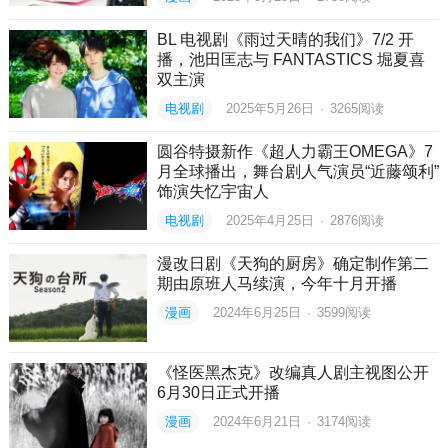
BL 电视剧《雨过天晴的我们》7/2 开
播，池田匡志与 FANTASTICS 堀夏喜
双主演
电视剧
2025年5月26日
·
3265
阅读
圆谷特摄新作《超人力霸王OMEGA》7
月全球播出，舞台剧人气演员“近藤颂利”
饰演失忆宇宙人
电视剧
2025年4月25日
·
2876
阅读
漫改日剧《天狗的厨房》确定制作第二
期由原班人马续演，今年十月开播
漫画
2024年6月25日
·
3599
阅读
《怪医黑杰克》改编真人剧主视图公开
6月30日正式开播
漫画
2024年6月21日
·
3174
阅读