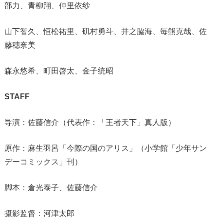
部力、青柳翔、仲里依纱
山下智久、恒松祐里、矶村勇斗、井之脇海、毎熊克哉、佐
藤穗奈美
森永悠希、町田啓太、金子统昭
STAFF
导演：佐藤信介（代表作：「王者天下」真人版）
原作：麻生羽呂「今際の国のアリス」（小学館「少年サン
デーコミックス」刊）
脚本：倉光泰子、佐藤信介
摄影监督：河津太郎