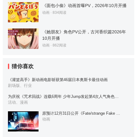
《面包小偷》动画首曝PV，2026年10月开播
动画
·
834
阅读
《她朋友》角色PV公开，古河香织篇2026年
10月开播
动画
·
862
阅读
猜你喜欢
《灌篮高手》新动画电影斩获第46届日本奥斯卡最佳动画
剧场版、行业
为庆祝《咒术回战》连载6周年 少年Jump发起第4次人气角色…
活动、漫画
原预计12月31日公开《Fate/strange Fake …
动画