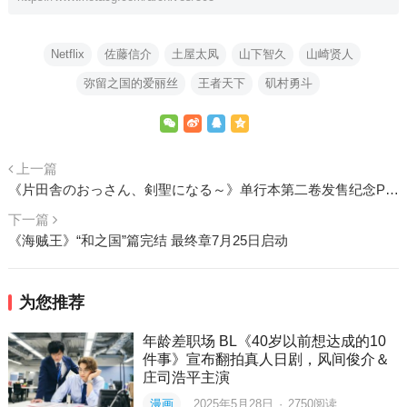
Netflix
佐藤信介
土屋太凤
山下智久
山崎贤人
弥留之国的爱丽丝
王者天下
矶村勇斗
上一篇
《片田舎のおっさん、剣聖になる～》单行本第二卷发售纪念PV公开
下一篇
《海贼王》“和之国”篇完结 最终章7月25日启动
为您推荐
年龄差职场 BL《40岁以前想达成的10
件事》宣布翻拍真人日剧，风间俊介＆
庄司浩平主演
漫画
2025年5月28日
·
2750
阅读