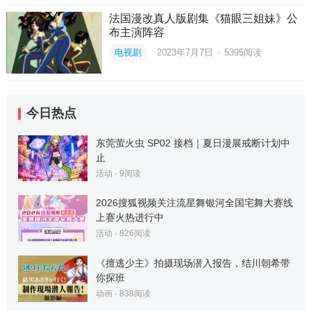
法国漫改真人版剧集《猫眼三姐妹》公
布主演阵容
电视剧
2023年7月7日
·
5395
阅读
今日热点
东莞萤火虫 SP02 接档｜夏日漫展戒断计划中
止
活动
·
9
阅读
2026搜狐视频关注流星舞银河全国宅舞大赛线
上赛火热进行中
活动
·
826
阅读
《擅逃少主》拍摄现场潜入报告，结川朝希带
你探班
动画
·
838
阅读