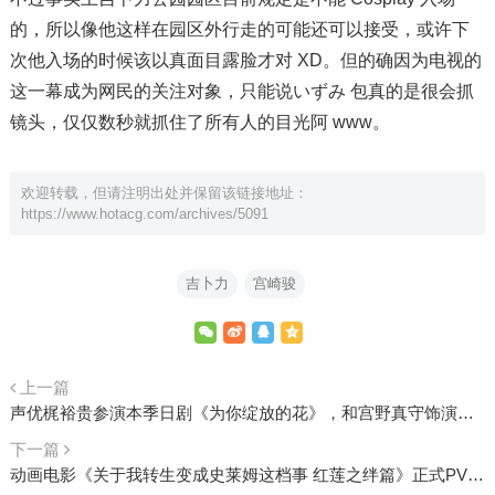
的，所以像他这样在园区外行走的可能还可以接受，或许下
次他入场的时候该以真面目露脸才对 XD。但的确因为电视的
这一幕成为网民的关注对象，只能说いずみ 包真的是很会抓
镜头，仅仅数秒就抓住了所有人的目光阿 www。
欢迎转载，但请注明出处并保留该链接地址：
https://www.hotacg.com/archives/5091
吉卜力
宫崎骏
上一篇
声优梶裕贵参演本季日剧《为你绽放的花》，和宫野真守饰演同性伴侣
下一篇
动画电影《关于我转生变成史莱姆这档事 红莲之绊篇》正式PV公开，11月25日上映