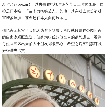
み 包 ( @poizm ) ，过去曾在电视与综艺节目上时常露脸，自
称是日本唯一「吉卜力搞笑艺人」的他，其实过去就扮演过
宫崎骏导演，甚至还在本人面前展示过。
他也表示其实当天他因为买不到票，所以就只是在公园附近
的自由参观区逛逛，但身为粉丝的他也真的很想进去，看到
每位从园区出来的大小朋友都很开心，希望之后买到票可以
好好进去欣赏。