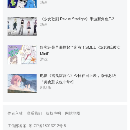
动画
《少女歌剧 Revue Starlight》手游新角色F-2…
动画
终究还是早濑撑起了所有！SMEE《1/1彼氏彼女
MiniF…
游戏
电影《摇曳露营△》今日在日上映，原作あfろ
「美食恐攻也非常符…
剧场版
作者入驻
联系我们
版权声明
网站地图
工信部备案:
湘ICP备18013212号-5