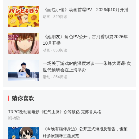
《面包小偷》动画首曝PV，2026年10月开播
动画
·
829
阅读
《她朋友》角色PV公开，古河香织篇2026年
10月开播
动画
·
858
阅读
一场关于游戏IP的深度对谈——朱峰大师课·次
世代预研会在上海举办
活动
·
854
阅读
猜你喜欢
TRPG改动画电影《狂气山脉》众筹破亿 克苏鲁风格
剧场版
《今晚有猫伴身边》公开正式海报及预告，也预
计参展猫咪主题展览…