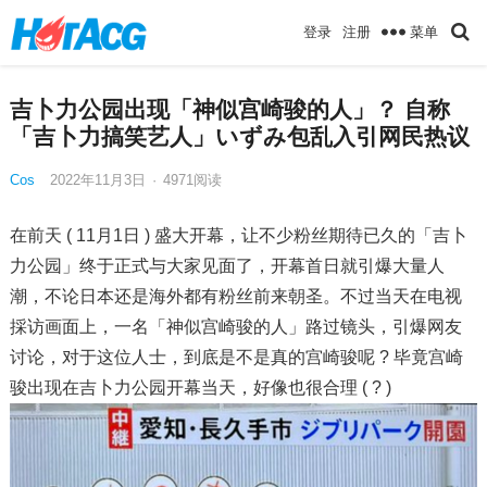
菜单
登录
注册
吉卜力公园出现「神似宫崎骏的人」？ 自称
「吉卜力搞笑艺人」いずみ包乱入引网民热议
Cos
2022年11月3日
·
4971
阅读
在前天 ( 11月1日 ) 盛大开幕，让不少粉丝期待已久的「吉卜
力公园」终于正式与大家见面了，开幕首日就引爆大量人
潮，不论日本还是海外都有粉丝前来朝圣。不过当天在电视
採访画面上，一名「神似宫崎骏的人」路过镜头，引爆网友
讨论，对于这位人士，到底是不是真的宫崎骏呢 ? 毕竟宫崎
骏出现在吉卜力公园开幕当天，好像也很合理 ( ? )