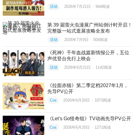
活动
2026年7月21日
·
944
阅读
第 39 届萤火虫漫展广州站倒计时开启！
完整版一站式逛展攻略全发布
活动
2026年7月9日
·
504
阅读
《死神》千年血战篇新情报公开，五位
声优登台先行上映会
活动
2026年6月21日
·
1142
阅读
《拉面赤猫》第二季定档2027年1月，
先导PV公开
Cos
2026年6月20日
·
1073
阅读
《Let’s Go怪奇组》TV动画先导PV公开
Cos
2026年6月20日
·
1271
阅读