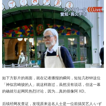
如下方影片的画面，就在记者播报的瞬间，短短几秒钟这位
「神似宫崎骏的人」就这样路过，虽然没有说话，但这一幕
的确就引起网民热烈讨论，因为…真的很像阿 XD。
后续经网友查证，发现原来这名人士是一位前搞笑艺人-いず