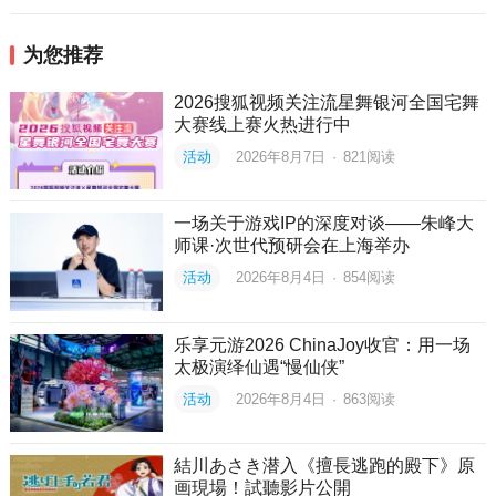
为您推荐
2026搜狐视频关注流星舞银河全国宅舞
大赛线上赛火热进行中
活动
2026年8月7日
·
821
阅读
一场关于游戏IP的深度对谈——朱峰大
师课·次世代预研会在上海举办
活动
2026年8月4日
·
854
阅读
乐享元游2026 ChinaJoy收官：用一场
太极演绎仙遇“慢仙侠”
活动
2026年8月4日
·
863
阅读
結川あさき潜入《擅長逃跑的殿下》原
画現場！試聽影片公開