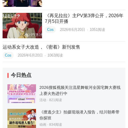
《再见拉拉》主PV第3弹公开，2026年
7月5日开播
Cos
2026年6月20日
·
1051
阅读
运动系女子大改造，《密着》新刊发售
Cos
2026年6月20日
·
1063
阅读
今日热点
2026搜狐视频关注流星舞银河全国宅舞大赛线
上赛火热进行中
活动
·
821
阅读
《擅逃少主》拍摄现场潜入报告，结川朝希带
你探班
动画
·
834
阅读