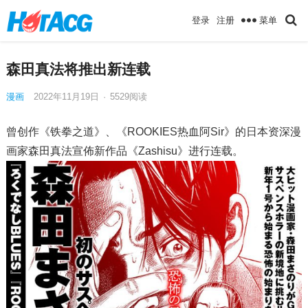
菜单
登录
注册
森田真法将推出新连载
漫画
2022年11月19日
·
5529
阅读
曾创作《铁拳之道》、《ROOKIES热血阿Sir》的日本资深漫
画家森田真法宣佈新作品《Zashisu》进行连载。