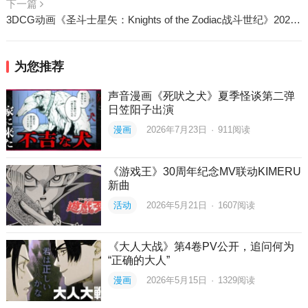
下一篇
3DCG动画《圣斗士星矢：Knights of the Zodiac战斗世纪》2023年1月1日数位平台上架，改编黄金十二宫篇
为您推荐
声音漫画《死吠之犬》夏季怪谈第二弹
日笠阳子出演
漫画
2026年7月23日
·
911
阅读
《游戏王》30周年纪念MV联动KIMERU
新曲
活动
2026年5月21日
·
1607
阅读
《大人大战》第4卷PV公开，追问何为
“正确的大人”
漫画
2026年5月15日
·
1329
阅读