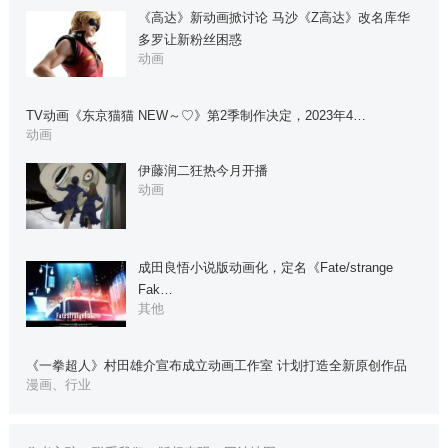
《高达》新动画掀讨论 马沙《Z高达》改名库华
多罗让新粉丝困惑
动画
TV动画《东京猫猫 NEW～♡》第2季制作决定，2023年4…
动画
伊藤润二狂热今月开播
动画
成田良悟小说版动画化，定名《Fate/strange
Fak…
其他
《一拳超人》村田雄介宣布成立动画工作室 计划打造全新原创作品
漫画、行业