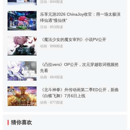
活动
·
844
阅读
乐享元游2026 ChinaJoy收官：用一场太极演
绎仙遇“慢仙侠”
活动
·
853
阅读
《魔法少女的魔女审判》小说PV公开
动画
·
899
阅读
《凸拉vers》OP公开，次元穿越歌词视频抢
先看
动画
·
864
阅读
《北斗神拳》外传动画第二季ED公开，新曲
《白蝶飞舞》7月6日上线
动画
·
877
阅读
猜你喜欢