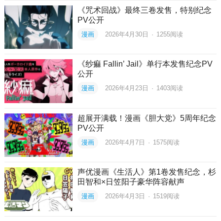
《咒术回战》最终三卷发售，特别纪念
PV公开
漫画
2026年4月30日
·
1255
阅读
《纱痲 Fallin’ Jail》单行本发售纪念PV
公开
漫画
2026年4月23日
·
1403
阅读
超展开满载！漫画《胆大党》5周年纪念
PV公开
漫画
2026年4月7日
·
1575
阅读
声优漫画《生活人》第1卷发售纪念，杉
田智和×日笠阳子豪华阵容献声
漫画
2026年4月3日
·
1519
阅读