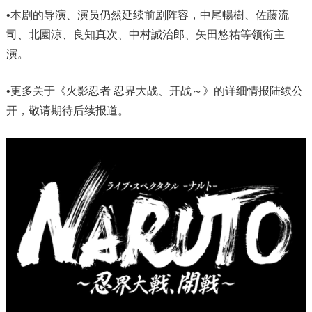
•本剧的导演、演员仍然延续前剧阵容，中尾暢樹、佐藤流
司、北園涼、良知真次、中村誠治郎、矢田悠祐等领衔主
演。
•更多关于《火影忍者 忍界大战、开战～》的详细情报陆续公
开，敬请期待后续报道。