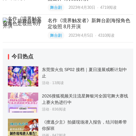
舞台剧
2023年4月30日
·
4719
阅读
名作《境界触发者》新舞台剧海报角色
定妆照 8月开演
舞台剧
2023年4月5日
·
4310
阅读
今日热点
东莞萤火虫 SP02 接档｜夏日漫展戒断计划中
止
活动
·
13
阅读
2026搜狐视频关注流星舞银河全国宅舞大赛线
上赛火热进行中
活动
·
836
阅读
《擅逃少主》拍摄现场潜入报告，结川朝希带
你探班
动画
·
847
阅读