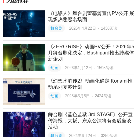
为您推荐
《电锯人》舞台剧蕾塞篇宣传PV公开 展
现炽热悲恋名场面
舞台剧
2026年4月22日
·
1438
阅读
《ZERO RISE》动画PV公开！2026年5
月舞台剧化决定，Bushipard推出跨媒体
新企划
动画
2026年1月12日
·
1595
阅读
《幻想水浒传2》动画化确定 Konami推
动系列复苏计划
动画
2025年3月5日
·
2424
阅读
舞台剧《蓝色监狱 3rd STAGE》公开宣
传海报，大坂、东京公演将有会后座谈
活动
舞台剧
2024年6月24日
·
3259
阅读