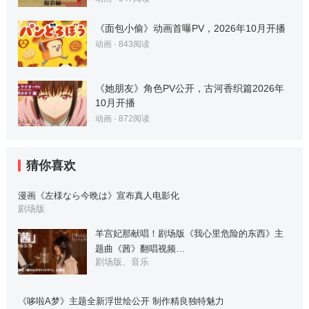
《面包小偷》动画首曝PV，2026年10月开播
动画
·
843
阅读
《她朋友》角色PV公开，古河香织篇2026年
10月开播
动画
·
872
阅读
猜你喜欢
漫画《左様なら今晩は》宣布真人电影化
剧场版
羊宫妃那献唱！剧场版《我心里危险的东西》主
题曲《茜》翻唱视频…
剧场版、音乐
《哆啦A梦》主题全新浮世绘公开 制作精良独特魅力