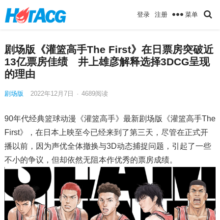
菜单
登录
注册
剧场版《灌篮高手The First》在日票房突破近
13亿票房佳绩 井上雄彦解释选择3DCG呈现
的理由
剧场版
2022年12月7日
·
4689
阅读
90年代经典篮球动漫《灌篮高手》最新剧场版《灌篮高手The
First》，在日本上映至今已经来到了第三天，尽管在正式开
播以前，因为声优全体撤换与3D动态捕捉问题，引起了一些
不小的争议，但却依然无阻本作优秀的票房成绩。