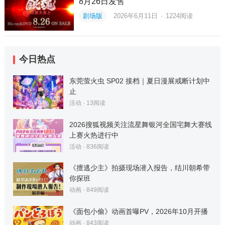
8月26日发售
剧场版
2026年6月11日
·
1224
阅读
今日热点
东莞萤火虫 SP02 接档｜夏日漫展戒断计划中
止
活动
·
13
阅读
2026搜狐视频关注流星舞银河全国宅舞大赛线
上赛火热进行中
活动
·
836
阅读
《擅逃少主》拍摄现场潜入报告，结川朝希带
你探班
动画
·
849
阅读
《面包小偷》动画首曝PV，2026年10月开播
动画
·
843
阅读