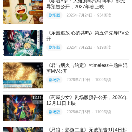
《哆啦A梦：大雄的蒸汽时间车》超先
导预告公开，2027年春上映
剧场版
2026年7月24日
·
934
阅读
《乐园追放 心的共鸣》第五弹先导PV公
开
剧场版
2026年7月22日
·
919
阅读
《君与烟火与约定》×timelesz主题曲混
剪MV公开
剧场版
2026年7月9日
·
1009
阅读
《药屋少女》剧场版预告公开，2026年
12月11日上映
剧场版
2026年7月3日
·
1109
阅读
《只狼：影逝二度》无败预告9月4日起