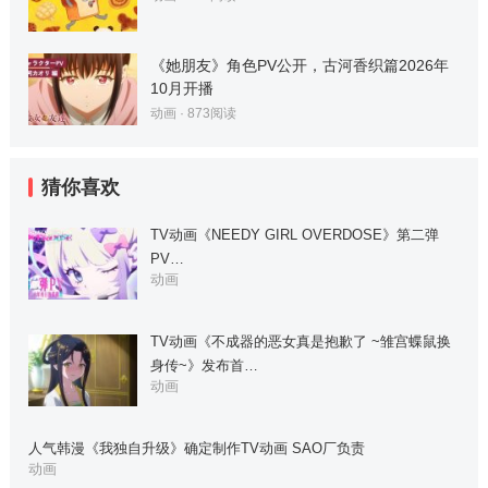
《她朋友》角色PV公开，古河香织篇2026年
10月开播
动画
·
873
阅读
猜你喜欢
TV动画《NEEDY GIRL OVERDOSE》第二弹
PV…
动画
TV动画《不成器的恶女真是抱歉了 ~雏宫蝶鼠换
身传~》发布首…
动画
人气韩漫《我独自升级》确定制作TV动画 SAO厂负责
动画