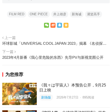
FILM RED
ONE PIECE
井上雄彦
新海诚
灌篮高手
上一篇
环球影城「UNIVERSAL COOL JAPAN 2023」揭幕 《名侦探柯南》打头阵推出黑衣组织新设施
下一篇
2023年4月新番《我心里危险的东西》先导PV与新视觉图公开
为您推荐
《我々は宇宙人》本预告公开，9月25
日上映
剧场版
2026年7月27日
·
895
阅读