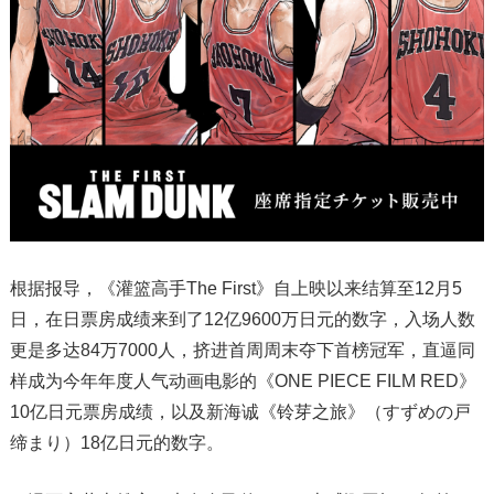
根据报导，《灌篮高手The First》自上映以来结算至12月5
日，在日票房成绩来到了12亿9600万日元的数字，入场人数
更是多达84万7000人，挤进首周周末夺下首榜冠军，直逼同
样成为今年年度人气动画电影的《ONE PIECE FILM RED》
10亿日元票房成绩，以及新海诚《铃芽之旅》（すずめの戸
缔まり）18亿日元的数字。