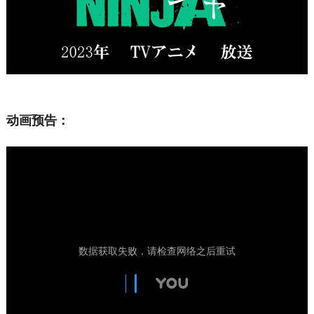
动画预告：