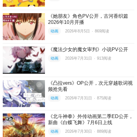
《她朋友》角色PV公开，古河香织篇
2026年10月开播
动画
2026年8月5日
·
869
阅读
《魔法少女的魔女审判》小说PV公开
动画
2026年7月31日
·
913
阅读
《凸拉vers》OP公开，次元穿越歌词视
频抢先看
动画
2026年7月31日
·
875
阅读
《北斗神拳》外传动画第二季ED公开，
新曲《白蝶飞舞》7月6日上线
动画
2026年7月30日
·
889
阅读