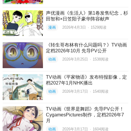
声优漫画《生活人》第1卷发售纪念，杉
田智和×日笠阳子豪华阵容献声
漫画
2026年4月3日
·
1529
阅读
《转生哥布林有什么问题吗？》TV动画
定档2026年10月 先导PV公开
动画
2026年3月25日
·
1538
阅读
TV动画《平家物语》发布特报影像，定
档2027年1月NHK播出
动画
2026年3月17日
·
1540
阅读
TV动画《世界是舞蹈》先导PV公开！
CygamesPictures制作，定档2026年7
月
动画
2026年3月17日
·
1604
阅读