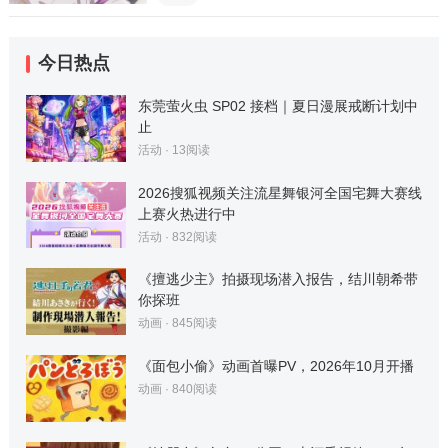
今日热点
东莞萤火虫 SP02 接档｜夏日漫展戒断计划中
止
活动
·
13
阅读
2026搜狐视频关注流星舞银河全国宅舞大赛线
上赛火热进行中
活动
·
832
阅读
《擅逃少主》拍摄现场潜入报告，结川朝希带
你探班
动画
·
845
阅读
《面包小偷》动画首曝PV，2026年10月开播
动画
·
840
阅读