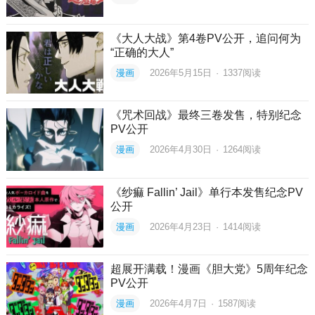
《大人大战》第4卷PV公开，追问何为
“正确的大人”
漫画
2026年5月15日
·
1337
阅读
《咒术回战》最终三卷发售，特别纪念
PV公开
漫画
2026年4月30日
·
1264
阅读
《纱痲 Fallin’ Jail》单行本发售纪念PV
公开
漫画
2026年4月23日
·
1414
阅读
超展开满载！漫画《胆大党》5周年纪念
PV公开
漫画
2026年4月7日
·
1587
阅读