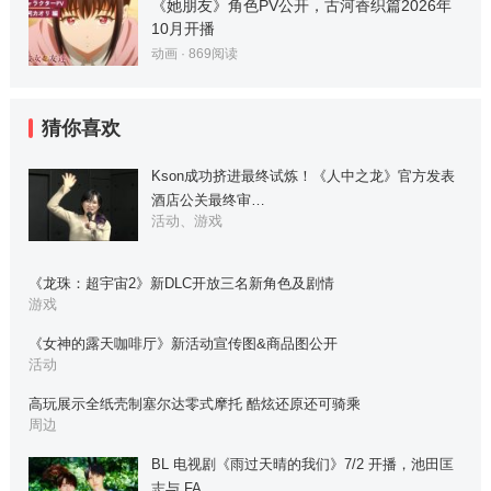
《她朋友》角色PV公开，古河香织篇2026年
10月开播
动画
·
869
阅读
猜你喜欢
Kson成功挤进最终试炼！《人中之龙》官方发表
酒店公关最终审…
活动、游戏
《龙珠：超宇宙2》新DLC开放三名新角色及剧情
游戏
《女神的露天咖啡厅》新活动宣传图&商品图公开
活动
高玩展示全纸壳制塞尔达零式摩托 酷炫还原还可骑乘
周边
BL 电视剧《雨过天晴的我们》7/2 开播，池田匡
志与 FA…