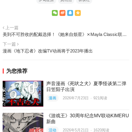
上一篇
美到不可胜收的配戴选择！《她来自烦星》⨯Mayla Classic联名造型耳饰上市
下一篇
漫画《地下忍者》改编TV动画将于2023年播出
为您推荐
声音漫画《死吠之犬》夏季怪谈第二弹
日笠阳子出演
漫画
2026年7月23日
·
921
阅读
《游戏王》30周年纪念MV联动KIMERU
新曲
活动
2026年5月21日
·
1620
阅读