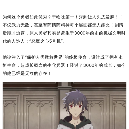
为何这个勇者如此优秀？
干啥啥第一！
秀到让人头皮发麻！！
不仅武力无敌，甚至智商情商精神每个层面都无人能比！剧情
后期才透露，原来勇者
其实是诞生于3000年前史前机械文明时
代的人造人：”恶魔之心5号机”。
他被
注入了“保护人类拯救世界
”的终极使命
，设计成了拥有永
恒生命，超成长概念的
生化兵器
！经过了3000年的成长，如今
的他已经是无敌的存在！