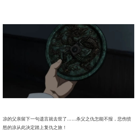
凉的父亲留下一句遗言就去世了……杀父之仇怎能不报，悲伤愤
怒的凉从此决定踏上复仇之旅！