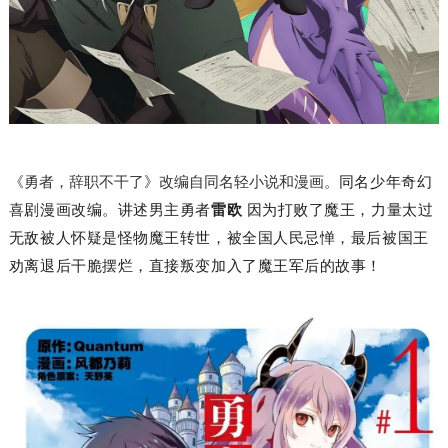
同名少年奇幻
《勇者，辞职不干了》改编自同名轻小说和漫画。
喜剧漫画改编。讲述
男主
勇者
雷欧
因为打败了魔王，力量太过
无敌被人怀疑是怪物魔王转世，被全国人民忌惮，最后被国王
劝离退后干脆摆烂，直接叛变加入了魔王军后的故事！