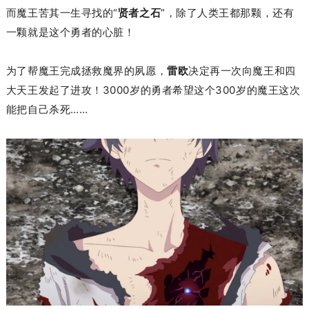
而魔王苦其一生
寻找的
“
贤者之石
”
，除了人类王都那颗，还有
一颗
就是
这个勇
者
的心脏
！
为了帮魔王完成拯救魔界的夙愿，
雷欧
决定再一次向魔王和四
大天王发起了进攻！
3000岁的勇者希望这个300岁的魔王这次
能把自己杀死……