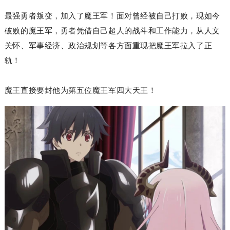
最强勇者叛变，加入了魔王军！面对曾经被自己打败，现如今
破败的魔王军，勇者
凭借自己超人的战斗和工作
能力
，
从人文
关怀、
军事
经济、政治规划等各方面重现把魔王军拉入了正
轨！
魔王直接要封他为第五位魔王军
四大天王
！