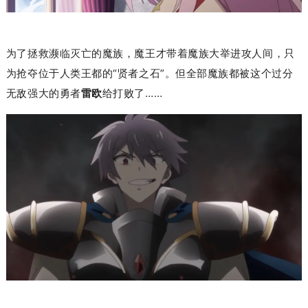
为了拯救濒临灭亡的魔族，魔王才带着魔族大举进攻人间，只
为抢夺位于人类王都的
“
贤者之石”
。但全部魔族都被这个过分
无敌强大的勇者
雷欧
给打败了……