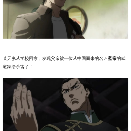
某天
凉
从学校回家，发现父亲被一位从中国而来的名叫
蓝帝
的武
道家给
杀害了！