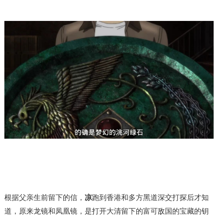
根据父亲生前留下的信，
凉
跑到香港和多方黑道深交打探后才知
道，
原
来
龙镜和
凤凰镜，是打开大清留下的富可敌国的宝藏的钥