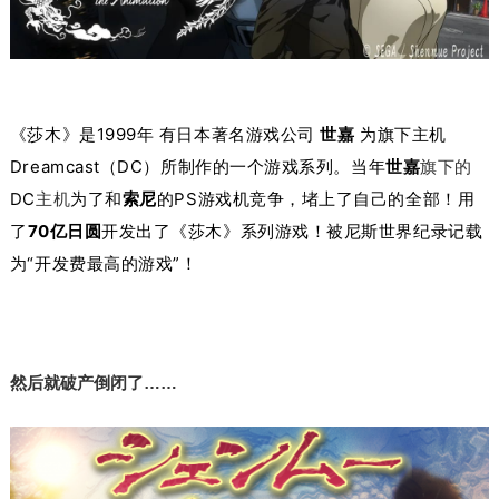
《莎木》是1999年 有日本著名游戏公司
世嘉
为旗下主机
Dreamcast（DC）所制作的一个游戏系列。当年
世嘉
旗下的
DC
主机
为了和
索尼
的PS游戏机竞争，堵上了自己的全部！
用
了
70亿日圆
开发出了《莎木》系列游戏！被
尼斯世界纪录记载
为“开发费最高的游戏”！
然后就破产倒闭了……