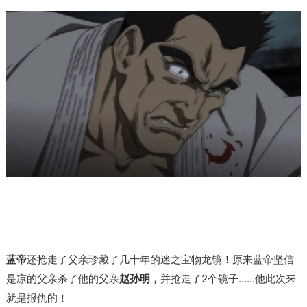
蓝帝
还抢走了父亲珍藏了几十年的迷之宝物龙镜！原来
蓝帝
坚信
是
凉
的
父亲
杀了
他的
父亲
赵孙明，
并抢走了2个镜子
……他此次来
就是报仇的！