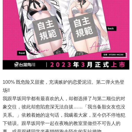
100% 既危险又甜蜜，充满嫉妒的恋爱泥沼。第二弹火热登
场!!
我跟早坂同学都有最喜欢的人，却都选择了与第二顺位的对
象交往，彼此却愈陷愈深无法自拔……「我当备胎女友也没
关系。」依赖着她的这句话，我瞒着大家，至今仍不停地犯
下错误。跟早坂同学一起在夜晚的教室里做些不可告人的
事，或是跟橘同学半夜悄悄跑去陌生的车站接吻。