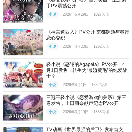
手PV震撼公开
小说
2026年6月29日
·
1027
阅读
《神宫道西入》PV公开 京都谜题与春霞
恋心交织
小说
2026年4月20日
·
1292
阅读
轻小说《恶逆的Agapeia》PV公开！4
月1日发售，转生为“最渣黄毛”的纯爱战
士？
小说
2026年4月1日
·
1682
阅读
三冠王轻小说《恋爱游戏的关系》第三
卷发售，上田丽奈献声纪念PV公开
小说
2026年3月19日
·
1538
阅读
TV动画《世界最强的后卫》发布首支