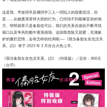
这是我、早坂同学及橘同学三人一同陷入的甜蜜泥沼，但
是……从她逐渐变得大胆的行为，已经找不到能够妥协的地
方。明明就算只是备胎也可以，我们的关系在彼此不断寻找
藉口以及争风吃醋中逐渐崩塌。这段既危险又甜蜜，充满嫉
妒的糜烂恋情，会有怎样的结局呢──《我当备胎女友也没关
系。(2)》将于 2023 年 3 月在台火热上市。
《我当备胎女友也没关系。(2)》（特装版）／定价：900元
（台币）