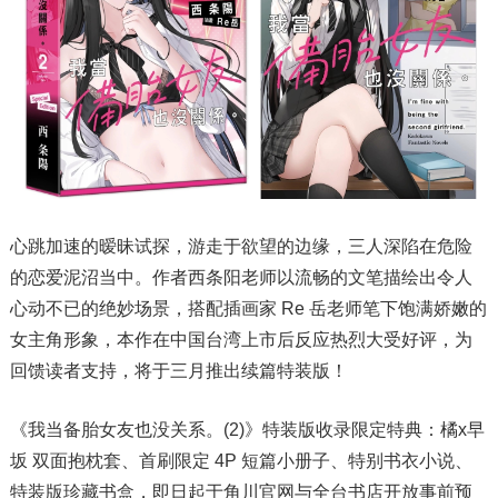
心跳加速的暧昧试探，游走于欲望的边缘，三人深陷在危险
的恋爱泥沼当中。作者西条阳老师以流畅的文笔描绘出令人
心动不已的绝妙场景，搭配插画家 Re 岳老师笔下饱满娇嫩的
女主角形象，本作在中国台湾上市后反应热烈大受好评，为
回馈读者支持，将于三月推出续篇特装版！
《我当备胎女友也没关系。(2)》特装版收录限定特典：橘x早
坂 双面抱枕套、首刷限定 4P 短篇小册子、特别书衣小说、
特装版珍藏书盒，即日起于角川官网与全台书店开放事前预