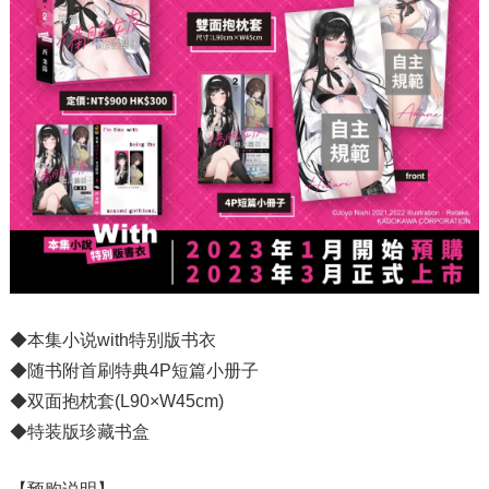
◆本集小说with特别版书衣
◆随书附首刷特典4P短篇小册子
◆双面抱枕套(L90×W45cm)
◆特装版珍藏书盒