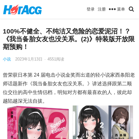
菜单
登录
注册
100%不健全、不纯洁又危险的恋爱泥沼！？
《我当备胎女友也没关系。(2)》特装版开放限
期预购！
小说
2023年1月13日
·
4551
阅读
曾荣获日本第 24 届电击小说金奖而出道的轻小说家西条阳老
师话题新作《我当备胎女友也没关系。》讲述选择跟第二顺
位交往的高中生情侣档，明知对方都有最喜欢的人，彼此却
越陷越深无法自拔。