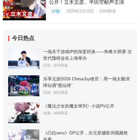
公开！立木文彦、半田空献声主演
小说
2026年2月10日
·
1564
阅读
今日热点
一场关于游戏IP的深度对谈——朱峰大师课·次
世代预研会在上海举办
活动
·
842
阅读
乐享元游2026 ChinaJoy收官：用一场太极演
绎仙遇“慢仙侠”
活动
·
851
阅读
《魔法少女的魔女审判》小说PV公开
动画
·
896
阅读
《凸拉vers》OP公开，次元穿越歌词视频抢
先看