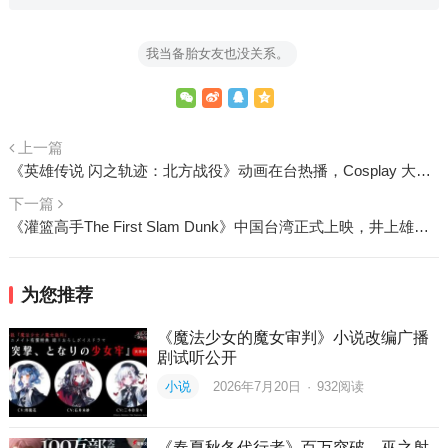
我当备胎女友也没关系。
上一篇
《英雄传说 闪之轨迹：北方战役》动画在台热播，Cosplay 大赛即日招募开始
下一篇
《灌篮高手The First Slam Dunk》中国台湾正式上映，井上雄彦发繁中感谢文＆打板小动画催票！
为您推荐
《魔法少女的魔女审判》小说改编广播
剧试听公开
小说
2026年7月20日
·
932
阅读
《春夏秋冬代行者》百万突破，巫之射