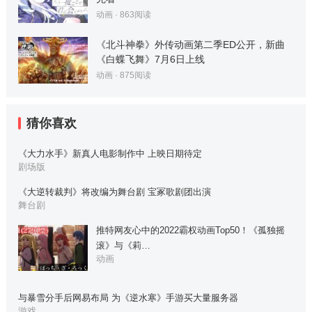
动画
·
863
阅读
《北斗神拳》外传动画第二季ED公开，新曲
《白蝶飞舞》7月6日上线
动画
·
875
阅读
猜你喜欢
《大力水手》新真人电影制作中 上映日期待定
剧场版
《大逆转裁判》将改编为舞台剧 宝冢歌剧团出演
舞台剧
推特网友心中的2022霸权动画Top50！《孤独摇
滚》与《莉…
动画
与暴雪分手后网易布局 为《逆水寒》手游买大量服务器
游戏