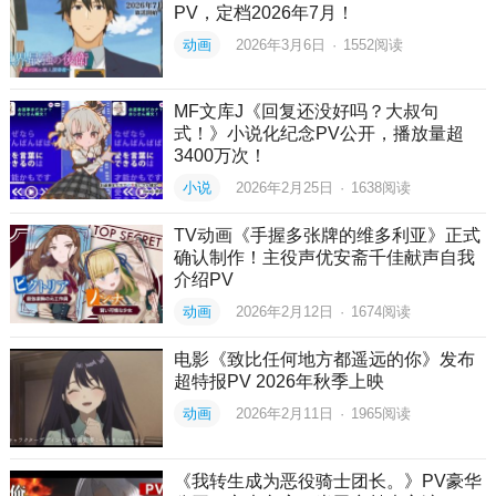
PV，定档2026年7月！
动画
2026年3月6日
·
1552
阅读
MF文库J《回复还没好吗？大叔句
式！》小说化纪念PV公开，播放量超
3400万次！
小说
2026年2月25日
·
1638
阅读
TV动画《手握多张牌的维多利亚》正式
确认制作！主役声优安斋千佳献声自我
介绍PV
动画
2026年2月12日
·
1674
阅读
电影《致比任何地方都遥远的你》发布
超特报PV 2026年秋季上映
动画
2026年2月11日
·
1965
阅读
《我转生成为恶役骑士团长。》PV豪华