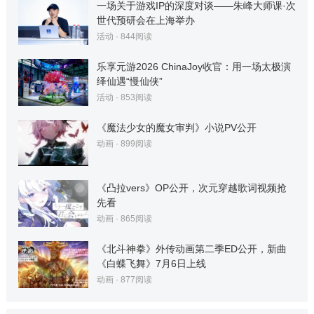
一场关于游戏IP的深度对谈——朱峰大师课·次
世代预研会在上海举办
活动
·
844
阅读
乐享元游2026 ChinaJoy收官：用一场太极演
绎仙遇“慢仙侠”
活动
·
853
阅读
《魔法少女的魔女审判》小说PV公开
动画
·
899
阅读
《凸拉vers》OP公开，次元穿越歌词视频抢
先看
动画
·
865
阅读
《北斗神拳》外传动画第二季ED公开，新曲
《白蝶飞舞》7月6日上线
动画
·
877
阅读