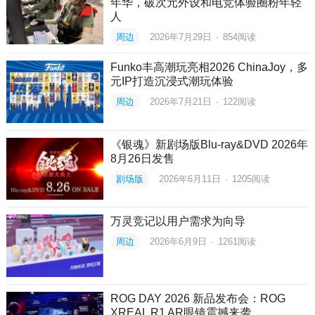
年华，破次元外设和电竞体验圈粉年轻
人
周边
2026年7月29日
·
854
阅读
Funko丰高潮玩亮相2026 ChinaJoy，多
元IP打造沉浸式潮玩体验
周边
2026年7月21日
·
122
阅读
《银魂》新剧场版Blu-ray&DVD 2026年
8月26日发售
剧场版
2026年6月11日
·
1205
阅读
万灵竞记以用户需求为向导
周边
2026年6月9日
·
1261
阅读
ROG DAY 2026 新品发布会：ROG
XREAL R1 AR眼镜震撼来袭