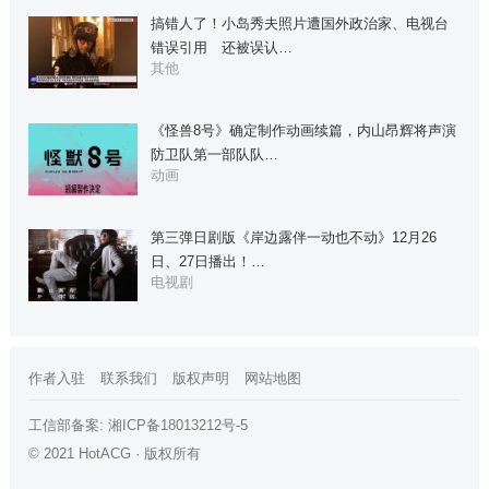
搞错人了！小岛秀夫照片遭国外政治家、电视台
错误引用 还被误认…
其他
《怪兽8号》确定制作动画续篇，内山昂辉将声演
防卫队第一部队队…
动画
第三弹日剧版《岸边露伴一动也不动》12月26
日、27日播出！…
电视剧
作者入驻
联系我们
版权声明
网站地图
工信部备案:
湘ICP备18013212号-5
© 2021 HotACG · 版权所有