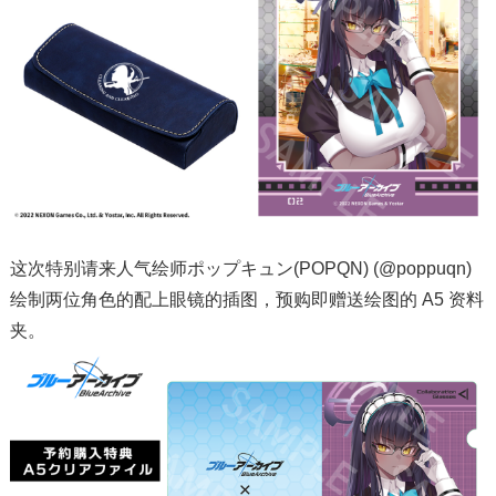
这次特别请来人气绘师ポップキュン(POPQN) (@poppuqn)
绘制两位角色的配上眼镜的插图，预购即赠送绘图的 A5 资料
夹。