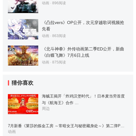
动画
·
896
阅读
《凸拉vers》OP公开，次元穿越歌词视频抢
先看
动画
·
863
阅读
《北斗神拳》外传动画第二季ED公开，新曲
《白蝶飞舞》7月6日上线
动画
·
875
阅读
猜你喜欢
海贼王揭开「炸鸡汉堡时代」！日本麦当劳首度
与《航海王》合作 …
周边
7月新番《莱莎的炼金工房 ～常暗女王与秘密藏身处～》第二弹P…
动画