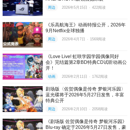
周边
2026年5月15日
·
422
阅读
《乐高航海王》动画特报公开，2026年
9月Netflix全球独播
周边
2026年4月7日
·
1569
阅读
《Love Live! 虹咲学园学园偶像同好
会》完结篇第2章BD特典CD试听动画公
开！
动画
2026年2月11日
·
1762
阅读
剧场版〈佐贺偶像是传奇 梦银河乐园〉
蓝光碟将于2026年5月27日发售，丰富
特典公开
周边
2026年2月10日
·
2058
阅读
《剧场版 佐贺偶像是传奇 梦银河乐园》
Blu-ray 确定于2026年5月27日发售，豪