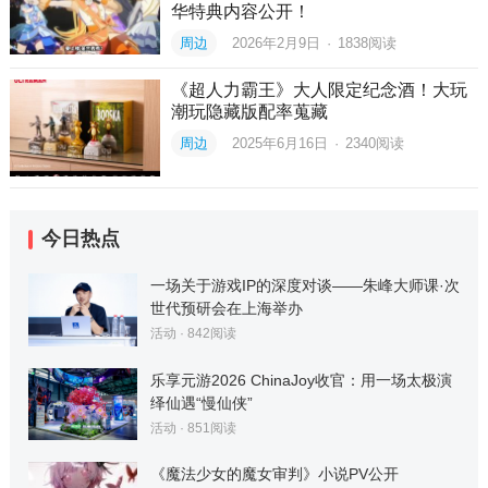
华特典内容公开！
周边
2026年2月9日
·
1838
阅读
《超人力霸王》大人限定纪念酒！大玩
潮玩隐藏版配率蒐藏
周边
2025年6月16日
·
2340
阅读
今日热点
一场关于游戏IP的深度对谈——朱峰大师课·次
世代预研会在上海举办
活动
·
842
阅读
乐享元游2026 ChinaJoy收官：用一场太极演
绎仙遇“慢仙侠”
活动
·
851
阅读
《魔法少女的魔女审判》小说PV公开