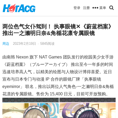
菜单
登录
注册
两位色气女仆驾到！ 执事眼镜✕《蔚蓝档案》
推出一之濑明日奈&角楯花凛专属眼镜
周边
2023年2月19日
·
5845
阅读
由南韩 Nexon 旗下 NAT Games 团队发行的校园美少女手游
《蔚蓝档案》（ブルーアーカイブ） 推出至今一年多的时间
迅速培养高人气，以精美的绘图与人物设计博得喜爱。近日
宣布与日本专门与动漫 IP 合作的眼镜厂牌「执事眼镜
eyemirror」 联名，推出以两位人气角色-一之濑明日奈&角楯
花凛的专属眼镜。售价为 15,400 日元，目前可开放预购。