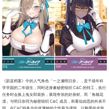
《蔚蓝档案》中的人气角色「一之濑明日奈」，是千禧年科
学学园的二年级生，同时还身兼秘密组织 C&C 的特工，执行
任务时会换上兔女郎装扮，展现夸张的好身材。而「角楯花
凛」与明日奈同为秘密组织 C&C 成员，和看似凶恶的外表不
同，在C&C特务当中就属她的个性最为谨慎，以釉黑的皮肤