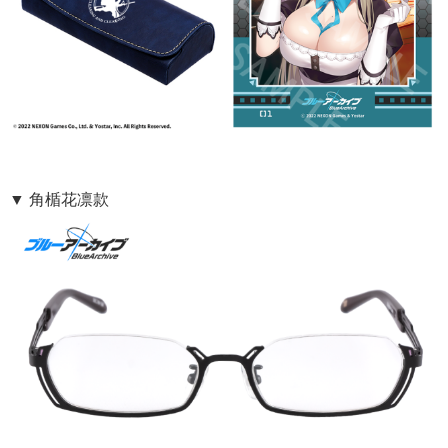
▼ 角楯花凛款