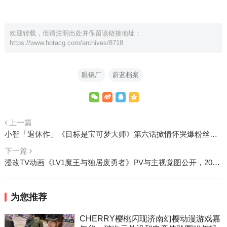
欢迎转载，但请注明出处并保留该链接地址：
https://www.hotacg.com/archives/8718
眼镜厂
蔚蓝档案
上一篇
小智「退休作」《目标是宝可梦大师》第六话掀情怀哭爆粉丝 经典歌曲一播勾起26年回忆
下一篇
漫改TV动画《LV1魔王与独居废勇者》PV与主视觉图公开，2023年播出
为您推荐
CHERRY樱桃闪现济南幻樱动漫游戏嘉