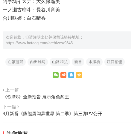
阿字城イズナ：大久保瑠美
一ノ瀬古瑠斗：長谷川育美
合川咲姫：白石晴香
欢迎转载，但请注明出处并保留该链接地址：
https://www.hotacg.com/archives/9343
亡骸游戏
内田雄马
山路和弘
新番
水濑祈
江口拓也
上一篇
《铁拳8》全新预告 展示角色豹王
下一篇
4月新番《熊熊勇闯异世界 第二季》第三弹PV公开