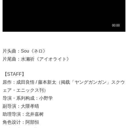
片头曲：Sou《ネロ》
片尾曲：水濑祈《アイオライト》
【STAFF】
原作：成田良悟 / 藤本新太（掲载「ヤングガンガン」スクウ
ェア・エニックス刊）
导演・系列构成：小野学
副导演：大隈孝晴
助理导演：北井嘉树
角色设计：阿部恒