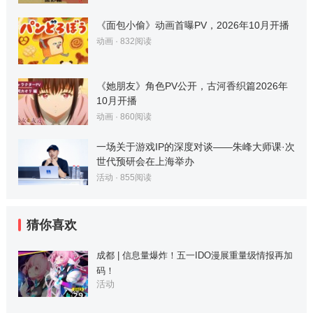
《面包小偷》动画首曝PV，2026年10月开播
动画
·
832
阅读
《她朋友》角色PV公开，古河香织篇2026年
10月开播
动画
·
860
阅读
一场关于游戏IP的深度对谈——朱峰大师课·次
世代预研会在上海举办
活动
·
855
阅读
猜你喜欢
成都 | 信息量爆炸！五一IDO漫展重量级情报再加
码！
活动