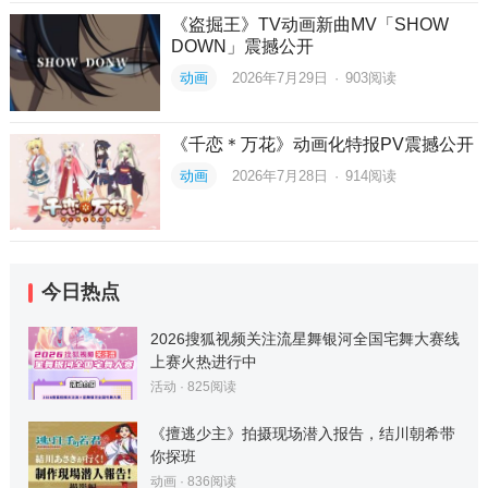
《盗掘王》TV动画新曲MV「SHOW
DOWN」震撼公开
动画
2026年7月29日
·
903
阅读
《千恋＊万花》动画化特报PV震撼公开
动画
2026年7月28日
·
914
阅读
今日热点
2026搜狐视频关注流星舞银河全国宅舞大赛线
上赛火热进行中
活动
·
825
阅读
《擅逃少主》拍摄现场潜入报告，结川朝希带
你探班
动画
·
836
阅读