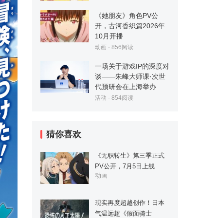
《她朋友》角色PV公
开，古河香织篇2026年
10月开播
动画
·
856
阅读
一场关于游戏IP的深度对
谈——朱峰大师课·次世
代预研会在上海举办
活动
·
854
阅读
猜你喜欢
《无职转生》第三季正式
PV公开，7月5日上线
动画
现实再度超越创作！日本
气温远超《假面骑士