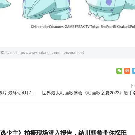
链接地址：
https://www.hotacg.com/archives/9358
下
《JOJO奇妙冒险:石之海》新宣传片 最终话4月7日播出
逃少主》拍摄现场潜入报告，结川朝希带你探班