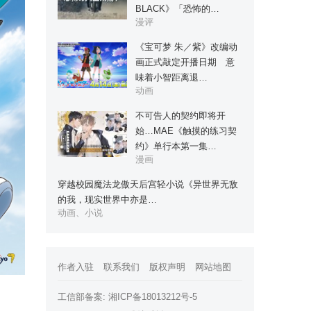
BLACK》「恐怖的…
漫评
《宝可梦 朱／紫》改编动
画正式敲定开播日期 意
味着小智距离退…
动画
不可告人的契约即将开
始…MAE《触摸的练习契
约》单行本第一集…
漫画
穿越校园魔法龙傲天后宫轻小说《异世界无敌
的我，现实世界中亦是…
动画、小说
作者入驻
联系我们
版权声明
网站地图
工信部备案:
湘ICP备18013212号-5