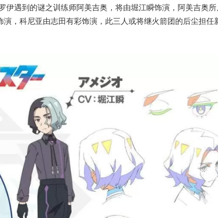
与罗伊遇到的谜之训练师阿美吉奥，将由堀江瞬饰演，阿美吉奥所
饰演，科尼亚由志田有彩饰演，此三人或将继火箭团的后尘担任