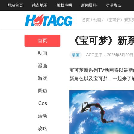
网站首页
站点地图
版权声明
新闻爆料
动漫热点
首页
/
动画
/ 《宝可梦》新系
《宝可梦》新系
首页
动画
动画
ACG宝库
·
2023年3月20
漫画
宝可梦新系列TV动画将以最新
游戏
新角色以及宝可梦，一起来了
周边
Cos
活动
攻略