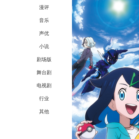
漫评
音乐
声优
小说
剧场版
舞台剧
电视剧
行业
其他