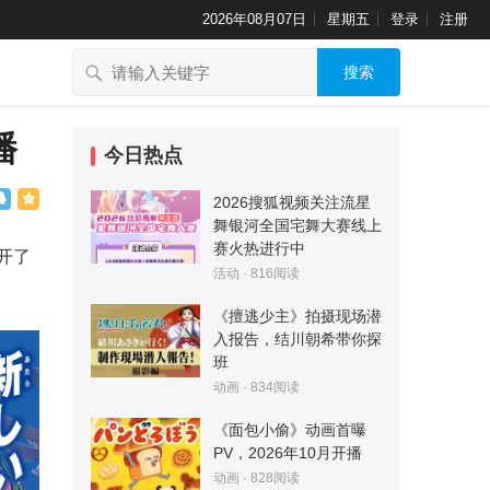
2026年08月07日
星期五
登录
注册
搜索
播
今日热点
2026搜狐视频关注流星
舞银河全国宅舞大赛线上
赛火热进行中
开了
活动
·
816
阅读
《擅逃少主》拍摄现场潜
入报告，结川朝希带你探
班
动画
·
834
阅读
《面包小偷》动画首曝
PV，2026年10月开播
动画
·
828
阅读