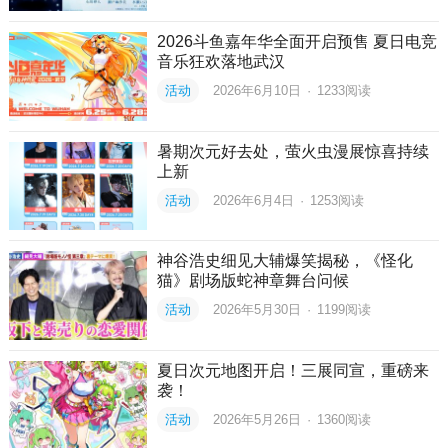
2026斗鱼嘉年华全面开启预售 夏日电竞
音乐狂欢落地武汉
活动
2026年6月10日
·
1233
阅读
暑期次元好去处，萤火虫漫展惊喜持续
上新
活动
2026年6月4日
·
1253
阅读
神谷浩史细见大辅爆笑揭秘，《怪化
猫》剧场版蛇神章舞台问候
活动
2026年5月30日
·
1199
阅读
夏日次元地图开启！三展同宣，重磅来
袭！
活动
2026年5月26日
·
1360
阅读