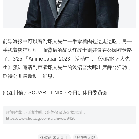
前导海报中可以看到坏人先生一手拿着肉包边走边吃，另一
手抱着熊猫娃娃，而背后的战队红战士则好像在公园裡迷路
了。3/25 「Anime Japan 2023」活动中，《休假的坏人先
生》预计邀请到声演坏人先生的浅沼晋太郎出席舞台活动，
期待公开最新动画消息。
(c)森川侑／SQUARE ENIX・今日は休日委员会
欢迎转载，但请注明出处并保留该链接地址：
https://www.hotacg.com/archives/9420
休假的坏人先生
浅沼晋太郎