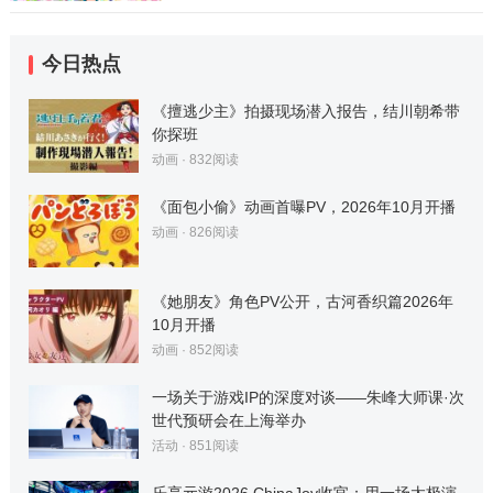
今日热点
《擅逃少主》拍摄现场潜入报告，结川朝希带
你探班
动画
·
832
阅读
《面包小偷》动画首曝PV，2026年10月开播
动画
·
826
阅读
《她朋友》角色PV公开，古河香织篇2026年
10月开播
动画
·
852
阅读
一场关于游戏IP的深度对谈——朱峰大师课·次
世代预研会在上海举办
活动
·
851
阅读
乐享元游2026 ChinaJoy收官：用一场太极演