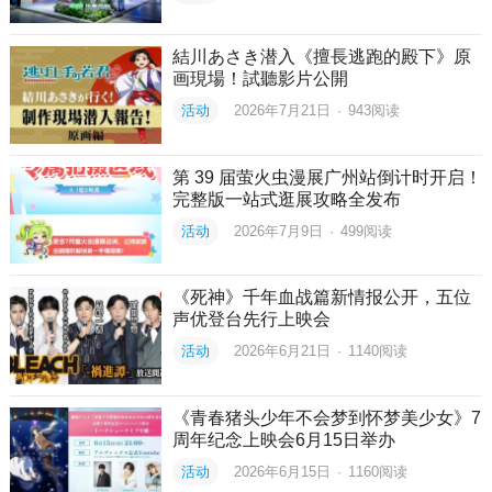
結川あさき潜入《擅長逃跑的殿下》原
画現場！試聽影片公開
活动
2026年7月21日
·
943
阅读
第 39 届萤火虫漫展广州站倒计时开启！
完整版一站式逛展攻略全发布
活动
2026年7月9日
·
499
阅读
《死神》千年血战篇新情报公开，五位
声优登台先行上映会
活动
2026年6月21日
·
1140
阅读
《青春猪头少年不会梦到怀梦美少女》7
周年纪念上映会6月15日举办
活动
2026年6月15日
·
1160
阅读