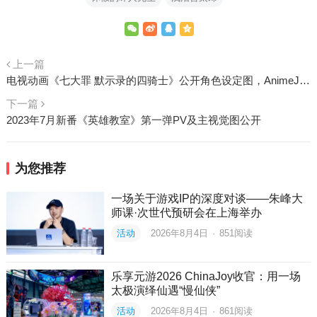
上一篇
电视动画《七大罪 默示录的四骑士》公开角色设定图，AnimeJapan2023将公开主演声优
下一篇
2023年7月新番《英雄教室》第一弹PV及主视觉图公开
为您推荐
一场关于游戏IP的深度对谈——朱峰大
师课·次世代预研会在上海举办
活动
2026年8月4日
·
851
阅读
乐享元游2026 ChinaJoy收官：用一场
太极演绎仙遇“慢仙侠”
活动
2026年8月4日
·
861
阅读