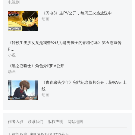
电视剧
《闪电3》主PV公开，每周三火热放送中
动画
《转校生美少女竟是我曾经认为是男孩子的青梅竹马》第五卷宣传
P…
小说
《黑之召唤士》角色介绍PV公开
动画
《青春猪头少年》完结纪念影片公开，花枫Ver.上
线
动画
作者入驻
联系我们
版权声明
网站地图
工信部备案:
湘ICP备18013212号-5