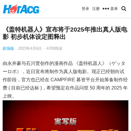
菜单
登录
注册
《盖特机器人》宣布将于2025年推出真人版电
影 初步机体设定图释出
剧场版
2023年4月6日
·
4700
阅读
由永井豪与石川贤创作的漫画作品 《盖特机器人》（ゲッタ
ーロボ），近日宣布将制作为真人版电影。现正已经朝向试
作阶段，官方也已经在 CAMPFIRE 募资平台开始筹备制作经
费 ( 目前已经达标 )，希望预定在作品问世 50 周年的 2025 年
上映。