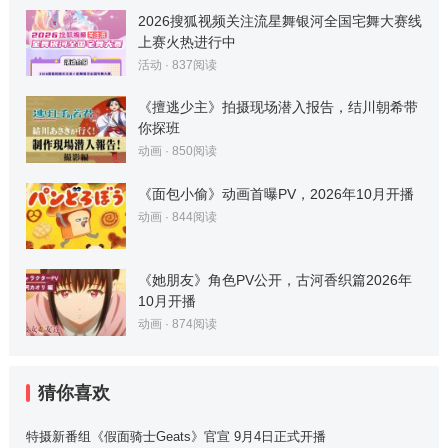
2026搜狐视频关注流星舞银河全国宅舞大赛线
上赛火热进行中
活动
·
837
阅读
《擅逃少主》拍摄现场潜入报告，结川朝希带
你探班
动画
·
850
阅读
《面包小偷》动画首曝PV，2026年10月开播
动画
·
844
阅读
《她朋友》角色PV公开，古河香织篇2026年
10月开播
动画
·
874
阅读
猜你喜欢
特摄新番组《假面骑士Geats》官宣 9月4日正式开播