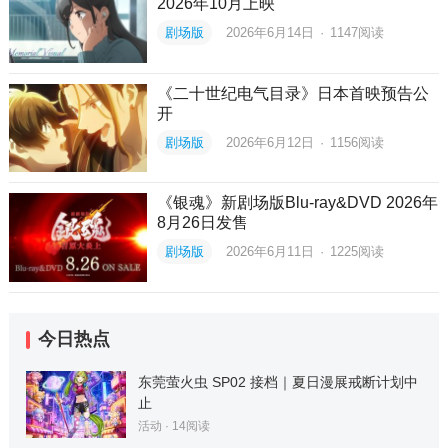
2026年10月上映
剧场版
2026年6月14日
·
1147
阅读
《二十世纪电气目录》日本首映预告公
开
剧场版
2026年6月12日
·
1156
阅读
《银魂》新剧场版Blu-ray&DVD 2026年
8月26日发售
剧场版
2026年6月11日
·
1225
阅读
今日热点
东莞萤火虫 SP02 接档｜夏日漫展戒断计划中
止
活动
·
14
阅读