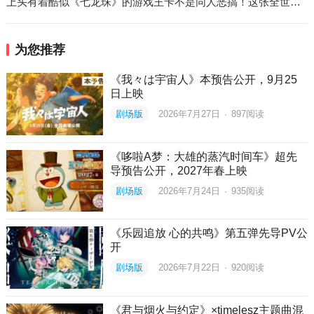
上头有着酷似《七龙珠》的游戏王卡不是同人恶搞！这张全世界只有一张的卡决定拍卖出售！
为您推荐
《我々は宇宙人》本预告公开，9月25
日上映
剧场版
2026年7月27日
·
897
阅读
《哆啦A梦：大雄的蒸汽时间车》超先
导预告公开，2027年春上映
剧场版
2026年7月24日
·
935
阅读
《乐园追放 心的共鸣》第五弹先导PV公
开
剧场版
2026年7月22日
·
920
阅读
《君与烟火与约定》×timelesz主题曲混