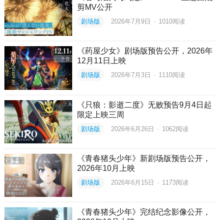
剪MV公开
剧场版
2026年7月9日
·
1010
阅读
《药屋少女》剧场版预告公开，2026年
12月11日上映
剧场版
2026年7月3日
·
1110
阅读
《只狼：影逝二度》无败预告9月4日起
限定上映三周
剧场版
2026年6月26日
·
1062
阅读
《青春猪头少年》新剧场版预告公开，
2026年10月上映
剧场版
2026年6月15日
·
1173
阅读
《青春猪头少年》完结纪念影像公开，