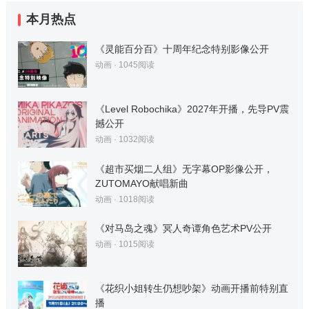
本月热点
《灵能百分百》十周年纪念特别影像公开
动画
·
1045
阅读
《Level Robochika》2027年开播，先导PV震
撼公开
动画
·
1032
阅读
《超市买烟二人组》无字幕OP影像公开，
ZUTOMAYO献唱新曲
动画
·
1018
阅读
《对马岛之魂》冥人奇谭角色艺术PV公开
动画
·
1015
阅读
《花织小姐转生仍想吵架》动画开播前特别直
播