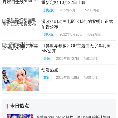
重新定档 10月22日上映
剧场版
2022年9月6日
·
5205
阅读
漫改科幻动画电影《我们的黎明》正式
预告公布
剧场版
2022年8月26日
·
4822
阅读
《异世界叔叔》OP主题曲无字幕动画
MV公开
音乐
2022年6月27日
·
4591
阅读
动漫热点
其他
2022年6月18日
·
4500
阅读
今日热点
东莞萤火虫 SP02 接档｜夏日漫展戒断计划中