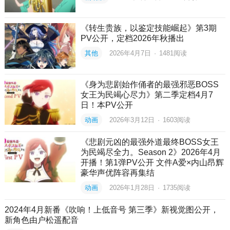
《转生贵族，以鉴定技能崛起》第3期
PV公开，定档2026年秋播出
其他
2026年4月7日
·
1481
阅读
《身为悲剧始作俑者的最强邪恶BOSS
女王为民竭心尽力》第二季定档4月7
日！本PV公开
动画
2026年3月12日
·
1603
阅读
《悲剧元凶的最强外道最终BOSS女王
为民竭尽全力。Season 2》2026年4月
开播！第1弹PV公开 文件A爱×内山昂辉
豪华声优阵容再集结
动画
2026年1月28日
·
1735
阅读
2024年4月新番《吹响！上低音号 第三季》新视觉图公开，
新角色由户松遥配音