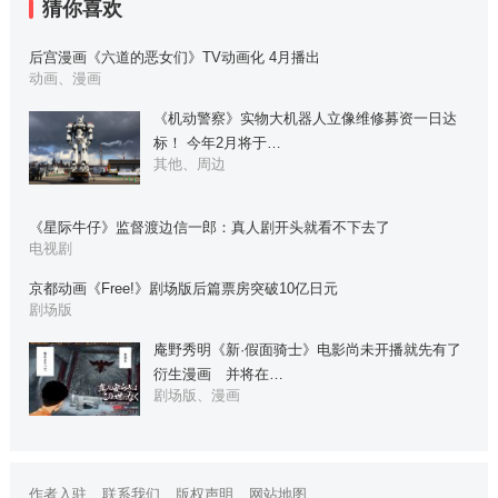
猜你喜欢
后宫漫画《六道的恶女们》TV动画化 4月播出
动画、漫画
《机动警察》实物大机器人立像维修募资一日达
标！ 今年2月将于…
其他、周边
《星际牛仔》监督渡边信一郎：真人剧开头就看不下去了
电视剧
京都动画《Free!》剧场版后篇票房突破10亿日元
剧场版
庵野秀明《新·假面骑士》电影尚未开播就先有了
衍生漫画 并将在…
剧场版、漫画
作者入驻
联系我们
版权声明
网站地图