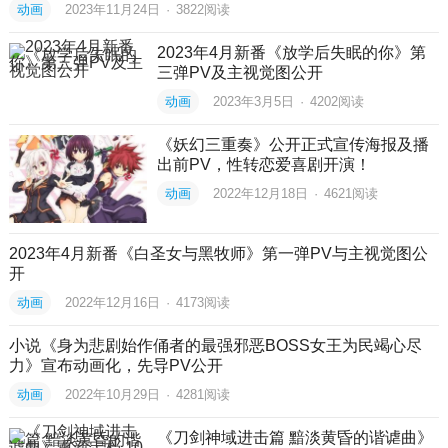
动画
2023年11月24日
·
3822
阅读
2023年4月新番《放学后失眠的你》第
三弹PV及主视觉图公开
动画
2023年3月5日
·
4202
阅读
《妖幻三重奏》公开正式宣传海报及播
出前PV，性转恋爱喜剧开演！
动画
2022年12月18日
·
4621
阅读
2023年4月新番《白圣女与黑牧师》第一弹PV与主视觉图公
开
动画
2022年12月16日
·
4173
阅读
小说《身为悲剧始作俑者的最强邪恶BOSS女王为民竭心尽
力》宣布动画化，先导PV公开
动画
2022年10月29日
·
4281
阅读
《刀剑神域进击篇 黯淡黄昏的谐谑曲》