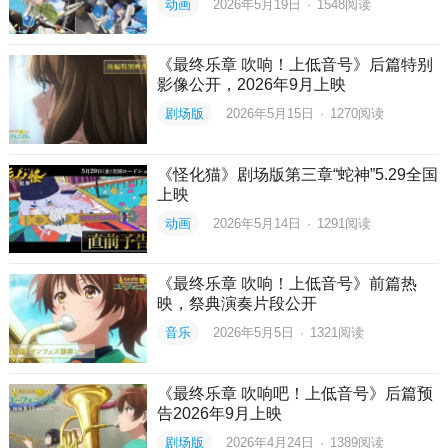
动画
2026年5月19日
·
1548
阅读
《最终乐章 吹响！上低音号》后篇特别
影像公开，2026年9月上映
剧场版
2026年5月15日
·
1270
阅读
《怪化猫》剧场版第三章“蛇神”5.29全国
上映
动画
2026年5月14日
·
1291
阅读
《最终乐章 吹响！上低音号》前篇热
映，祭典演奏片段公开
音乐
2026年5月5日
·
1321
阅读
《最终乐章 吹响吧！上低音号》后篇预
告2026年9月上映
剧场版
2026年4月24日
·
1389
阅读