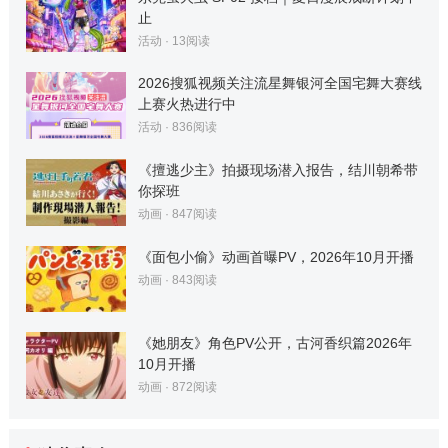
止
活动
·
13
阅读
2026搜狐视频关注流星舞银河全国宅舞大赛线
上赛火热进行中
活动
·
836
阅读
《擅逃少主》拍摄现场潜入报告，结川朝希带
你探班
动画
·
847
阅读
《面包小偷》动画首曝PV，2026年10月开播
动画
·
843
阅读
《她朋友》角色PV公开，古河香织篇2026年
10月开播
动画
·
872
阅读