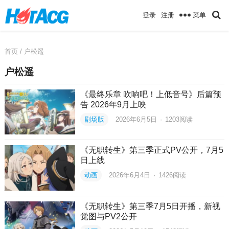
菜单
登录
注册
首页
/ 户松遥
户松遥
《最终乐章 吹响吧！上低音号》后篇预
告 2026年9月上映
剧场版
2026年6月5日
·
1203
阅读
《无职转生》第三季正式PV公开，7月5
日上线
动画
2026年6月4日
·
1426
阅读
《无职转生》第三季7月5日开播，新视
觉图与PV2公开