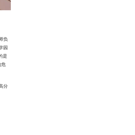
师负
学园
的是
的危
高分