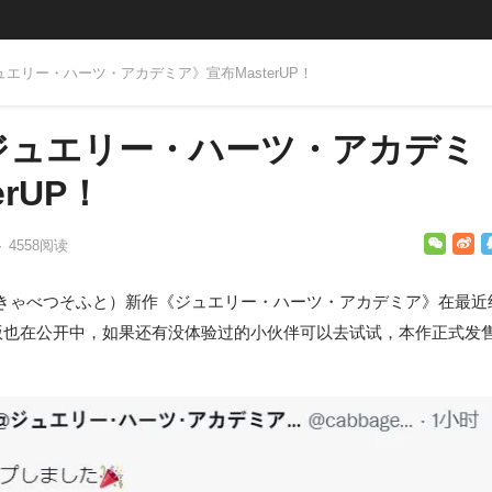
ュエリー・ハーツ・アカデミア》宣布MasterUP！
ジュエリー・ハーツ・アカデミ
rUP！
·
4558
阅读
きゃべつそふと）新作《ジュエリー・ハーツ・アカデミア》在最近
版也在公开中，如果还有没体验过的小伙伴可以去试试，本作正式发