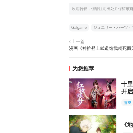
欢迎转载，但请注明出处并保留该
Galgame
ジュエリー・ハーツ・
上一篇
为您推荐
十里
开启
游戏
《地