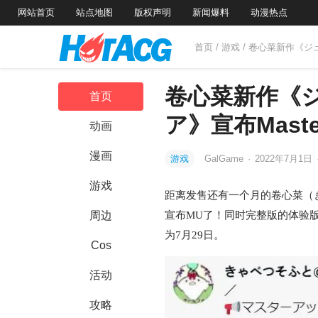
网站首页
站点地图
版权声明
新闻爆料
动漫热点
首页
/
游戏
/ 卷心菜新作《ジ
卷心菜新作《
首页
ア》宣布Maste
动画
漫画
游戏
GalGame
·
2022年7月1日
游戏
距离发售还有一个月的卷心菜（
周边
宣布MU了！同时完整版的体验
为7月29日。
Cos
活动
攻略