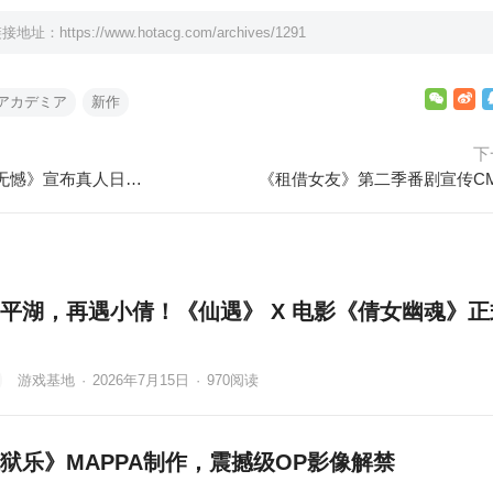
链接地址：
https://www.hotacg.com/archives/1291
アカデミア
新作
下
漫画《神推登上武道馆我就死而无憾》宣布真人日剧化
《租借女友》第二季番剧宣传C
平湖，再遇小倩！《仙遇》 X 电影《倩女幽魂》正
游戏基地
·
2026年7月15日
·
970
阅读
狱乐》MAPPA制作，震撼级OP影像解禁