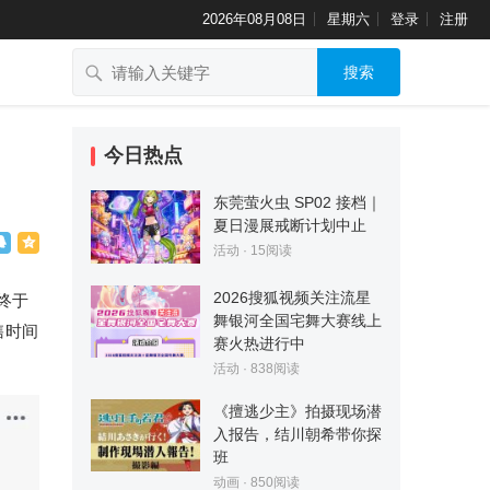
2026年08月08日
星期六
登录
注册
搜索
今日热点
东莞萤火虫 SP02 接档｜
夏日漫展戒断计划中止
活动
·
15
阅读
2026搜狐视频关注流星
终于
舞银河全国宅舞大赛线上
售时间
赛火热进行中
活动
·
838
阅读
《擅逃少主》拍摄现场潜
入报告，结川朝希带你探
班
动画
·
850
阅读