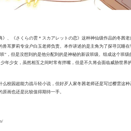
典》、《さくらの雲＊スカアレットの恋》这种神仙级作品的冬茜老
的兽耳萝莉专业户白玉老师负责。本作讲述的是主角为了探寻沉睡在
石班”，但是没想到的是他分配到的是神秘的新设班级。组成这个班级
名少年少女，虽然相互之间时常有拌嘴，但是不久将会面临威胁世界
什么校园超能力战斗轻小说，但好歹人家冬茜老师还是写过樱雲这种
的原画也还是比较值得期待一手。
m/