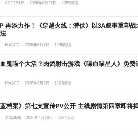
ACG18.US
·
2026年6月27日
·
1059
阅读
 IP 再添力作！《穿越火线：潜伏》以3A叙事重塑战
法
HotACG
·
2026年6月7日
·
1198
阅读
血鬼喵个大活？肉鸽射击游戏《喋血喵星人》免费
HotACG
·
2026年6月2日
·
1162
阅读
蓝档案》第七支宣传PV公开 主线剧情第四章即将
游戏基地
·
2026年4月20日
·
1364
阅读