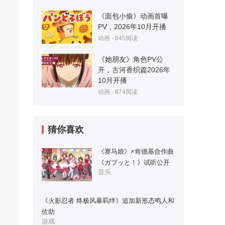
《面包小偷》动画首曝
PV，2026年10月开播
动画
·
845
阅读
《她朋友》角色PV公
开，古河香织篇2026年
10月开播
动画
·
874
阅读
猜你喜欢
《赛马娘》×肯德基合作曲
《ガブッと！》试听公开
音乐
《火影忍者 终极风暴羁绊》追加新形态鸣人和
佐助
游戏